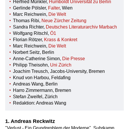
Herfried Münkler,
Humboldt Universität zu Berlin
Gerlinde Pölsler,
Falter
, Wien
Marc Reichwein,
Die Welt
Thomas Ribi,
Neue Zürcher Zeitung
Sandra Richter,
Deutsches Literaturarchiv Marbach
Wolfgang Ritschl,
Ö1
Florian Rötzer,
Krass & Konkret
Marc Reichwein,
Die Welt
Norbert Seitz, Berlin
Anne-Catherine Simon,
Die Presse
Philipp Theisohn,
Uni Zürich
Joachim Treusch, Jacobs-University, Bremen
Knud von Harbou, Feldafing
Andreas Wang, Berlin
Harro Zimmermann, Bremen
Stefan Zweifel, Zürich
Redaktion: Andreas Wang
1. Andreas Reckwitz
"Verlust - Ein Grundproblem der Moderne", Suhrkamp