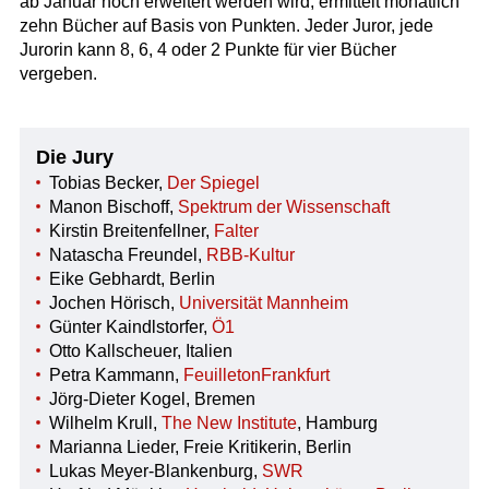
ab Januar noch erweitert werden wird, ermittelt monatlich
zehn Bücher auf Basis von Punkten. Jeder Juror, jede
Jurorin kann 8, 6, 4 oder 2 Punkte für vier Bücher
vergeben.
Die Jury
Tobias Becker,
Der Spiegel
Manon Bischoff,
Spektrum der Wissenschaft
Kirstin Breitenfellner,
Falter
Natascha Freundel,
RBB-Kultur
Eike Gebhardt, Berlin
Jochen Hörisch,
Universität Mannheim
Günter Kaindlstorfer,
Ö1
Otto Kallscheuer, Italien
Petra Kammann,
FeuilletonFrankfurt
Jörg-Dieter Kogel, Bremen
Wilhelm Krull,
The New Institute
, Hamburg
Marianna Lieder, Freie Kritikerin, Berlin
Lukas Meyer-Blankenburg,
SWR