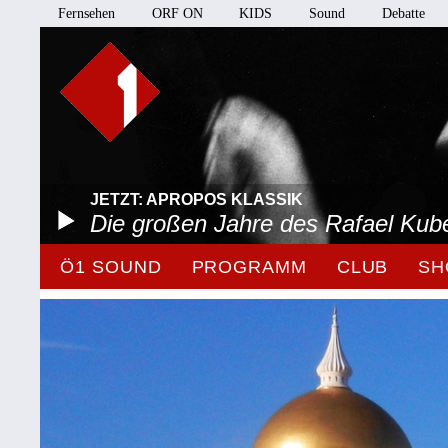
Fernsehen
ORF ON
KIDS
Sound
Debatte
JETZT: APROPOS KLASSIK
Die großen Jahre des Rafael Kube
Ö1 SOUND
PROGRAMM
CLUB
SH