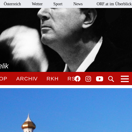
Österreich
Wetter
Sport
News
ORF.at im Überblick
lik
OP
ARCHIV
RKH
RSO