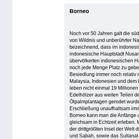
Borneo
Noch vor 50 Jahren galt die süd
von Wildnis und unberührter Na
bezeichnend, dass im indonesis
indonesische Hauptstadt Nusan
übervölkerten indonesischen Ha
noch jede Menge Platz zu geben
Besiedlung immer noch relativ
Malaysia, Indonesien und dem kl
leben nicht einmal 19 Million
Edelhölzer aus weiten Teilen d
Ölpalmplantagen gerodet wurden,
Erschließung unaufhaltsam imme
Borneo kann man die Anfänge un
gleichsam in Echtzeit erleben.
der drittgrößten Insel der Wel
und Sabah, sowie das Sultanat