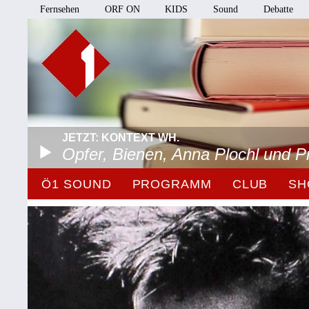
Fernsehen
ORF ON
KIDS
Sound
Debatte
JETZT: KONTEXT WH.
Opfer, Bienen, Anna Plochl und 
Ö1 SOUND
PROGRAMM
CLUB
SH