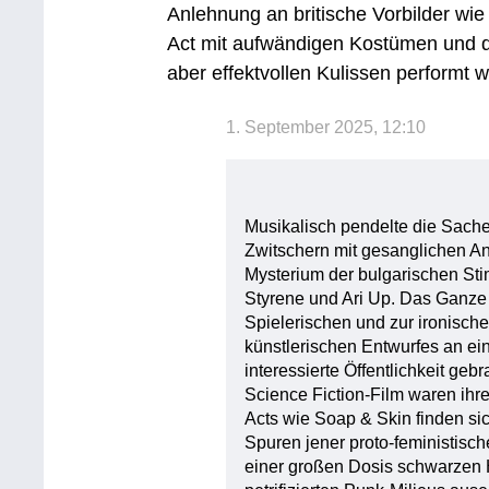
Anlehnung an britische Vorbilder wi
Act mit aufwändigen Kostümen und di
aber effektvollen Kulissen performt 
1. September 2025, 12:10
Musikalisch pendelte die Sach
Zwitschern mit gesanglichen A
Mysterium der bulgarischen St
Styrene und Ari Up. Das Ganz
Spielerischen und zur ironisch
künstlerischen Entwurfes an e
interessierte Öffentlichkeit ge
Science Fiction-Film waren ihre
Acts wie Soap & Skin finden si
Spuren jener proto-feministisc
einer großen Dosis schwarzen 