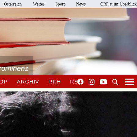
Österreich
Wetter
Sport
News
ORF.at im Überblick
Prominenz
OP
ARCHIV
RKH
RSO