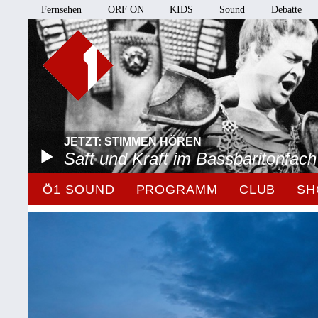
Fernsehen
ORF ON
KIDS
Sound
Debatte
JETZT: STIMMEN HÖREN
Saft und Kraft im Bassbaritonfach
Ö1 SOUND
PROGRAMM
CLUB
SH