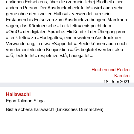
ehrlichen Entsetzens, über die (vermeintliche) Blödheit einer
anderen Person. Der Ausdruck »Leck fettn!« wird auch sehr
gerne ohne den zweiten Halbsatz verwendet, um sein
Erstaunen bis Entsetzen zum Ausdruck zu bringen. Man kann
sagen, das Kärntnerische »Leck fettn« entspricht dem
»OmG« der digitalen Sprache. Fließend ist der Übergang von
»Leck fettn« zu »Hadegatte«, einem weiteren Ausdruck der
Verwunderung, in etwa »Sapperlott«. Beide können auch noch
von der einleitenden Konjunktion »Jå« begleitet werden, also
»Jå, leck fettn!« respektive »Jå, hadegatte!«.
Fluchen und Reden
Kärnten
18. Juni 2021
Hallawachl
Egon Taliman Sluga
Bist a schena hallawachl (Linkisches Dummchen)