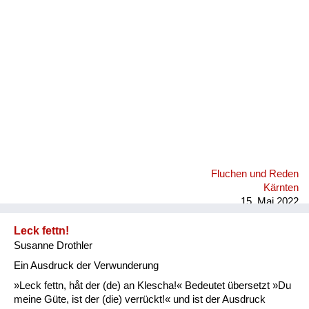
Fluchen und Reden
Mensch, Tier und Alltag
Schmankerln und
Kulinarisches
Fluchen und Reden
Kärnten
15. Mai 2022
Leck fettn!
Susanne Drothler
Ein Ausdruck der Verwunderung
»Leck fettn, håt der (de) an Klescha!« Bedeutet übersetzt »Du
meine Güte, ist der (die) verrückt!« und ist der Ausdruck