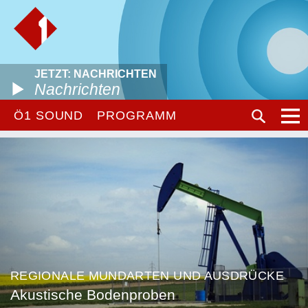
JETZT: NACHRICHTEN
Nachrichten
Ö1 SOUND
PROGRAMM
REGIONALE MUNDARTEN UND AUSDRÜCKE
Akustische Bodenproben