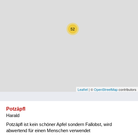
Kärnten
Niederösterreich
52
Oberösterreich
Salzburg
Steiermark
Tirol
Vorarlberg
Leaflet
| ©
OpenStreetMap
contributors
Wien
Potzäpfl
Harald
Kategorie
Potzäpfl ist kein schöner Apfel sondern Fallobst, wird
Natur und Landwirtschaft
abwertend für einen Menschen verwendet