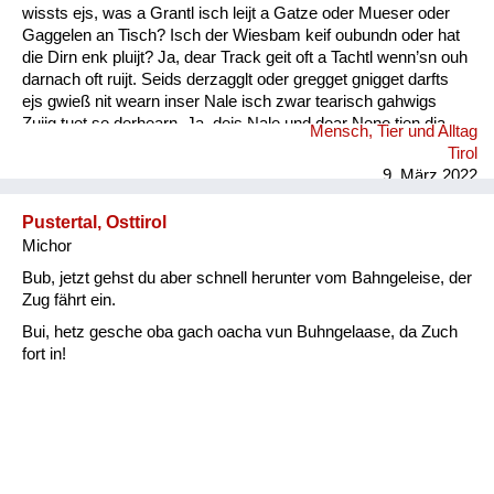
wissts ejs, was a Grantl isch leijt a Gatze oder Mueser oder
Gaggelen an Tisch? Isch der Wiesbam keif oubundn oder hat
die Dirn enk pluijt? Ja, dear Track geit oft a Tachtl wenn’sn ouh
darnach oft ruijt. Seids derzagglt oder gregget gnigget darfts
ejs gwieß nit wearn inser Nale isch zwar tearisch gahwigs
Zuijg tuet se derhearn. Ja, dejs Nale und dear Nene tien dia
Mensch, Tier und Alltag
Wearter gwieß verschtiahn. Kinder- ejs darfts nie vergessn :
Tirol
Ouh die Muetersprach isch ...
9. März 2022
Pustertal, Osttirol
Michor
Bub, jetzt gehst du aber schnell herunter vom Bahngeleise, der
Zug fährt ein.
Bui, hetz gesche oba gach oacha vun Buhngelaase, da Zuch
fort in!