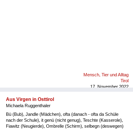
Fluchen und Reden
Mensch, Tier und Alltag
Schmankerln und
Kulinarisches
Mensch, Tier und Alltag
Tirol
17. November 2022
Aus Virgen in Osttirol
Michaela Ruggenthaler
Bü (Bub), Jandle (Mädchen), ofta (danach - ofta da Schüle
nach der Schule), it genü (nicht genug), Teschte (Kasserole),
Fiawitz (Neugierde), Ombrelle (Schirm), selbegn (deswegen)