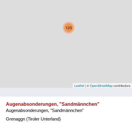
Kärnten
Niederösterreich
123
Oberösterreich
Salzburg
Steiermark
Tirol
Vorarlberg
Leaflet
| ©
OpenStreetMap
contributors
Wien
Augenabsonderungen, "Sandmännchen"
Augenabsonderungen, "Sandmännchen"
Kategorie
Grenaggn (Tiroler Unterland)
Natur und Landwirtschaft