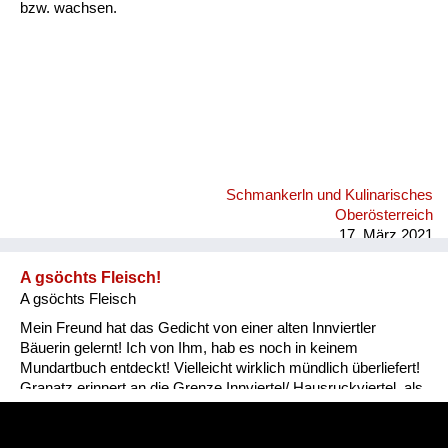
bzw. wachsen.
Schmankerln und Kulinarisches
Oberösterreich
17. März 2021
A gsöchts Fleisch!
A gsöchts Fleisch
Mein Freund hat das Gedicht von einer alten Innviertler
Bäuerin gelernt! Ich von Ihm, hab es noch in keinem
Mundartbuch entdeckt! Vielleicht wirklich mündlich überliefert!
Granatz erinnert an die Grenze Innviertel/ Hausruckviertel, als
das Innviertel noch zu Bayern gehörte!