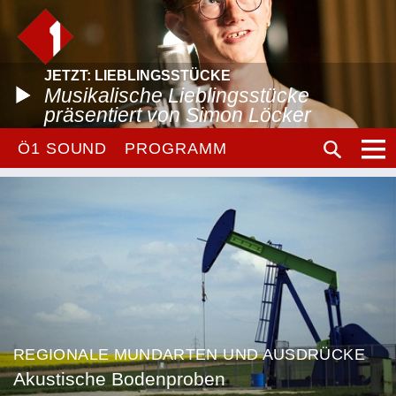
JETZT: LIEBLINGSSTÜCKE
Musikalische Lieblingsstücke
präsentiert von Simon Löcker
Ö1 SOUND
PROGRAMM
REGIONALE MUNDARTEN UND AUSDRÜCKE
Akustische Bodenproben