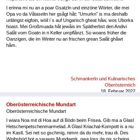
Fluchen und Reden
I erinna mi nu an a poar Gsatzln und einzöne Wörter, die mei
Opa vo da Våtaseitn her gsågt håt: "Umurkn" is ma deshalb
Mensch, Tier und Alltag
unlängst eigfoin, wöil i´s auf Ungarisch gheat håw, wos Uborka
hoast. Mei Großmuada håt jewåis im Spätherbst den Andivi
Schmankerln und
Salåt vom Goatn in n Keller umpflånzt. So woans früher die
Kulinarisches
Oanzigen, die im Winter nu an frischen grean Salåt ghåwt
håm.
Schmankerln und Kulinarisches
Oberösterreich
18. Februar 2022
Oberösterreichische Mundart
Oberösterreichische Mundart
I wiara Noa mit di Hoa auf di Bödn beim Frisea. Gib ma a Glasl
Hetschenpetschenmarmelad. A Glasl Kriachal-Kompott is a nu
im Kastl. Sei net so gschmig, nimm da do mehr, trau di. Des
Weibsbüd hot a sauwas Mundwerk, owa loss da nix scheina,