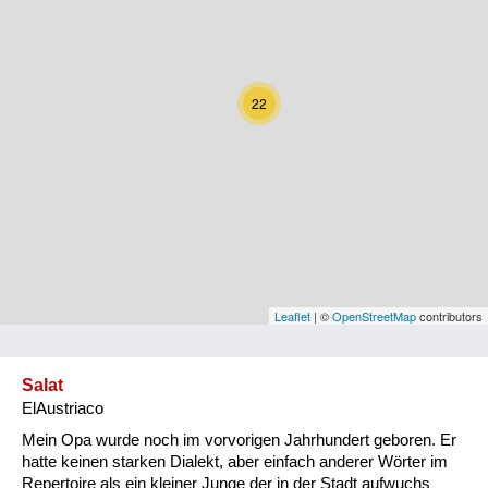
Kärnten
Niederösterreich
22
Oberösterreich
Salzburg
Steiermark
Tirol
Vorarlberg
Leaflet
| ©
OpenStreetMap
contributors
Wien
Salat
ElAustriaco
Kategorie
Mein Opa wurde noch im vorvorigen Jahrhundert geboren. Er
Natur und Landwirtschaft
hatte keinen starken Dialekt, aber einfach anderer Wörter im
Repertoire als ein kleiner Junge der in der Stadt aufwuchs