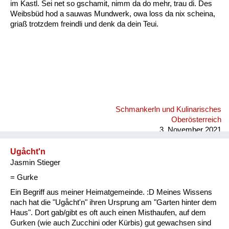
im Kastl. Sei net so gschamit, nimm da do mehr, trau di. Des
Weibsbüd hod a sauwas Mundwerk, owa loss da nix scheina,
griaß trotzdem freindli und denk da dein Teui.
Schmankerln und Kulinarisches
Oberösterreich
3. November 2021
Ugåcht'n
Jasmin Stieger
= Gurke
Ein Begriff aus meiner Heimatgemeinde. :D Meines Wissens
nach hat die "Ugåcht'n" ihren Ursprung am "Garten hinter dem
Haus". Dort gab/gibt es oft auch einen Misthaufen, auf dem
Gurken (wie auch Zucchini oder Kürbis) gut gewachsen sind