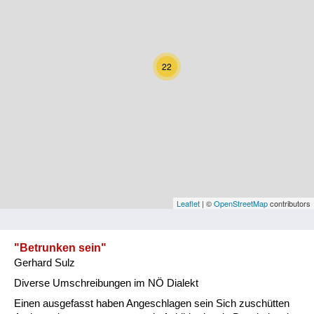
Kärnten
Niederösterreich
22
Oberösterreich
Salzburg
Steiermark
Tirol
Vorarlberg
Leaflet
| ©
OpenStreetMap
contributors
Wien
"Betrunken sein"
Gerhard Sulz
Kategorie
Diverse Umschreibungen im NÖ Dialekt
Natur und Landwirtschaft
Einen ausgefasst haben Angeschlagen sein Sich zuschütten