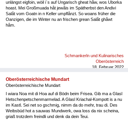
unlängst eigfoin, wöil i´s auf Ungarisch gheat håw, wos Uborka
hoast. Mei Großmuada håt jewåis im Spätherbst den Andivi
Salåt vom Goatn in n Keller umpflånzt. So woans früher die
Oanzigen, die im Winter nu an frischen grean Salåt ghåwt
håm.
Schmankerln und Kulinarisches
Oberösterreich
18. Februar 2022
Oberösterreichische Mundart
Oberösterreichische Mundart
I wiara Noa mit di Hoa auf di Bödn beim Frisea. Gib ma a Glasl
Hetschenpetschenmarmelad. A Glasl Kriachal-Kompott is a nu
im Kastl. Sei net so gschmig, nimm da do mehr, trau di. Des
Weibsbüd hot a sauwas Mundwerk, owa loss da nix scheina,
griaß trotzdem freindli und denk da dein Teui.