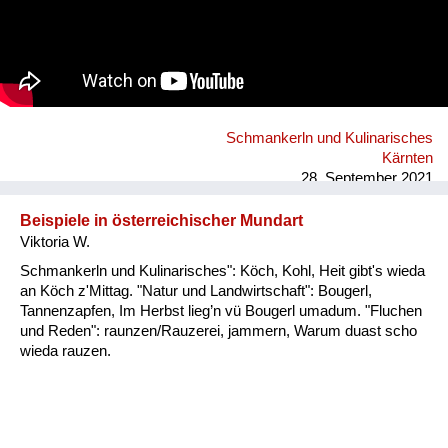
Schmankerln und Kulinarisches
Kärnten
28. September 2021
Beispiele in österreichischer Mundart
Viktoria W.
Schmankerln und Kulinarisches": Köch, Kohl, Heit gibt's wieda
an Köch z'Mittag. "Natur und Landwirtschaft": Bougerl,
Tannenzapfen, Im Herbst lieg’n vü Bougerl umadum. "Fluchen
und Reden": raunzen/Rauzerei, jammern, Warum duast scho
wieda rauzen.