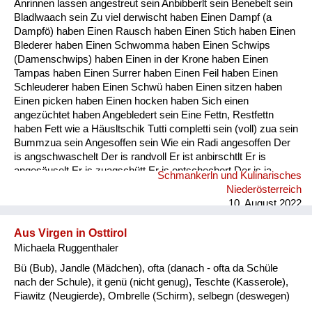
Anrinnen lassen angestreut sein Anbibberlt sein Benebelt sein
Fluchen und Reden
Bladlwaach sein Zu viel derwischt haben Einen Dampf (a
Dampfö) haben Einen Rausch haben Einen Stich haben Einen
Mensch, Tier und Alltag
Blederer haben Einen Schwomma haben Einen Schwips
(Damenschwips) haben Einen in der Krone haben Einen
Schmankerln und
Tampas haben Einen Surrer haben Einen Feil haben Einen
Kulinarisches
Schleuderer haben Einen Schwü haben Einen sitzen haben
Einen picken haben Einen hocken haben Sich einen
angezüchtet haben Angebledert sein Eine Fettn, Restfettn
haben Fett wie a Häusltschik Tutti completti sein (voll) zua sein
Bummzua sein Angesoffen sein Wie ein Radi angesoffen Der
is angschwaschelt Der is randvoll Er ist anbirschtlt Er is
angesäuselt Er is zuagschütt Er is ontschechert Der is ja
Schmankerln und Kulinarisches
schon gaunz steif Der is steif (steifer Blick) Fett wie ein
Niederösterreich
Radierer Blunzenfett sein Angefüllt sein abgefüllt sein
10. August 2022
angekübelt sein Angestochen sein versumpft...
Aus Virgen in Osttirol
Michaela Ruggenthaler
Bü (Bub), Jandle (Mädchen), ofta (danach - ofta da Schüle
nach der Schule), it genü (nicht genug), Teschte (Kasserole),
Fiawitz (Neugierde), Ombrelle (Schirm), selbegn (deswegen)