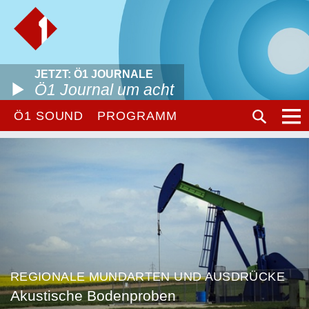
JETZT: Ö1 JOURNALE
Ö1 Journal um acht
Ö1 SOUND
PROGRAMM
REGIONALE MUNDARTEN UND AUSDRÜCKE
Akustische Bodenproben