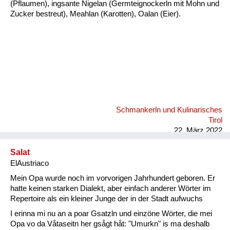
(Pflaumen), ingsante Nigelan (Germteignockerln mit Mohn und
Zucker bestreut), Meahlan (Karotten), Oalan (Eier).
Schmankerln und Kulinarisches
Tirol
22. März 2022
Salat
ElAustriaco
Mein Opa wurde noch im vorvorigen Jahrhundert geboren. Er
hatte keinen starken Dialekt, aber einfach anderer Wörter im
Repertoire als ein kleiner Junge der in der Stadt aufwuchs
I erinna mi nu an a poar Gsatzln und einzöne Wörter, die mei
Opa vo da Våtaseitn her gsågt håt: "Umurkn" is ma deshalb