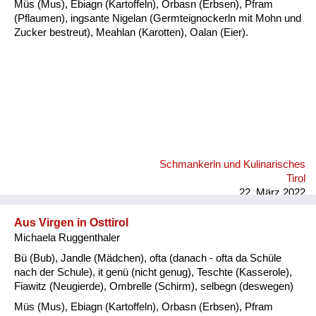
Müs (Mus), Ebiagn (Kartoffeln), Orbasn (Erbsen), Pfram
(Pflaumen), ingsante Nigelan (Germteignockerln mit Mohn und
Zucker bestreut), Meahlan (Karotten), Oalan (Eier).
Schmankerln und Kulinarisches
Tirol
22. März 2022
Aus Virgen in Osttirol
Michaela Ruggenthaler
Bü (Bub), Jandle (Mädchen), ofta (danach - ofta da Schüle
nach der Schule), it genü (nicht genug), Teschte (Kasserole),
Fiawitz (Neugierde), Ombrelle (Schirm), selbegn (deswegen)
Müs (Mus), Ebiagn (Kartoffeln), Orbasn (Erbsen), Pfram