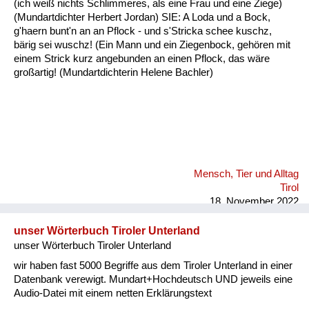
(ich weiß nichts Schlimmeres, als eine Frau und eine Ziege)
Fluchen und Reden
(Mundartdichter Herbert Jordan) SIE: A Loda und a Bock,
g'haern bunt'n an an Pflock - und s'Stricka schee kuschz,
Mensch, Tier und Alltag
bärig sei wuschz! (Ein Mann und ein Ziegenbock, gehören mit
einem Strick kurz angebunden an einen Pflock, das wäre
Schmankerln und
großartig! (Mundartdichterin Helene Bachler)
Kulinarisches
Mensch, Tier und Alltag
Tirol
18. November 2022
unser Wörterbuch Tiroler Unterland
unser Wörterbuch Tiroler Unterland
wir haben fast 5000 Begriffe aus dem Tiroler Unterland in einer
Datenbank verewigt. Mundart+Hochdeutsch UND jeweils eine
Audio-Datei mit einem netten Erklärungstext