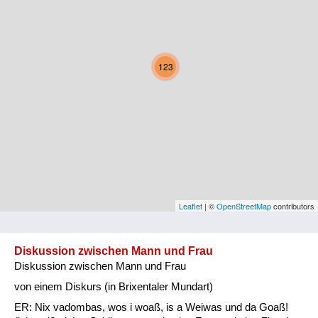
Kärnten
Niederösterreich
123
Oberösterreich
Salzburg
Steiermark
Tirol
Vorarlberg
Leaflet
| ©
OpenStreetMap
contributors
Wien
Diskussion zwischen Mann und Frau
Diskussion zwischen Mann und Frau
Kategorie
von einem Diskurs (in Brixentaler Mundart)
Natur und Landwirtschaft
ER: Nix vadombas, wos i woaß, is a Weiwas und da Goaß!