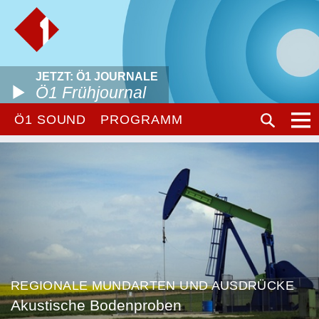
JETZT: Ö1 JOURNALE
Ö1 Frühjournal
Ö1 SOUND
PROGRAMM
REGIONALE MUNDARTEN UND AUSDRÜCKE
Akustische Bodenproben