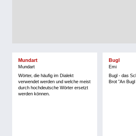
Tirol
Alltag
Vorarlberg
Schmankerln
und
Wien
Kulinarisches
Mundart
Bugl
Mundart
Emi
Wörter, die häufig im Dialekt
Bugl - das S
verwendet werden und welche meist
Brot "An Bugl 
durch hochdeutsche Wörter ersetzt
werden können.