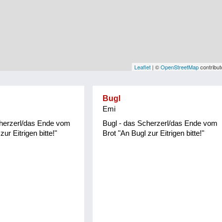
Leaflet
| ©
OpenStreetMap
contribut
Bugl
Emi
cherzerl/das Ende vom
Bugl - das Scherzerl/das Ende vom
zur Eitrigen bitte!"
Brot "An Bugl zur Eitrigen bitte!"