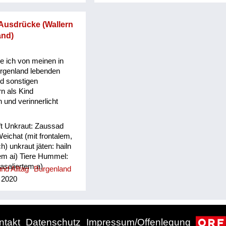
lachhaft - (umgekehrt wohl auch).
Meiner Einschätzung nach war der
Ausdrücke (Wallern
Unterfrauenhaider-Dialekt dem
and)
Steirischen ziemlich nahe, hart und
s
derb, zu bemerken war, dass die
älteren Leute noch härtere
e ich von meinen in
Ausdrucksweisen artikulierten. Mag
urgenland lebenden
sein, dass sich das heute alles
d sonstigen
abgeschliffen und verloren hat.
n als Kind
und verinnerlicht
ft Unkraut: Zaussad
eichat (mit frontalem,
 unkraut jäten: hailn
tem ai) Tiere Hummel:
asaliertem a)
nd Alltag
Burgenland
rahaxl Feldhamster:
 2020
en: Zizerl oder Zizi
kerl Mensch und Alltag
 (mit nasaliertem äu)
azn Erkältung:
ntakt
Datenschutz
Impressum/Offenlegung