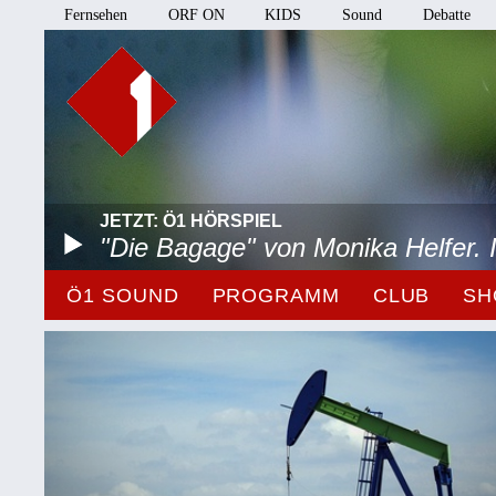
Fernsehen
ORF ON
KIDS
Sound
Debatte
JETZT: Ö1 HÖRSPIEL
"Die Bagage" von Monika Helfer.
Ö1 SOUND
PROGRAMM
CLUB
SH