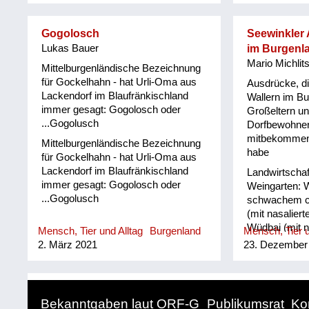
Gogolosch
Seewinkler 
Lukas Bauer
im Burgenl
Mario Michlit
Mittelburgenländische Bezeichnung
für Gockelhahn - hat Urli-Oma aus
Ausdrücke, di
Lackendorf im Blaufränkischland
Wallern im B
immer gesagt: Gogolosch oder
Großeltern un
...Gogolusch
Dorfbewohner
mitbekommen 
Mittelburgenländische Bezeichnung
habe
für Gockelhahn - hat Urli-Oma aus
Lackendorf im Blaufränkischland
Landwirtscha
immer gesagt: Gogolosch oder
Weingarten: W
...Gogolusch
schwachem ch)
(mit nasalier
Wüdbai (mit n
Mensch, Tier und Alltag
Burgenland
Mensch, Tier u
Eidechse: Da
2. März 2021
23. Dezember
Gritsch Kätzch
Fohlen: Tschi
Kinn: Giermäu
gähnen: guam
Bekanntgaben laut ORF-G
Publikumsrat
Ko