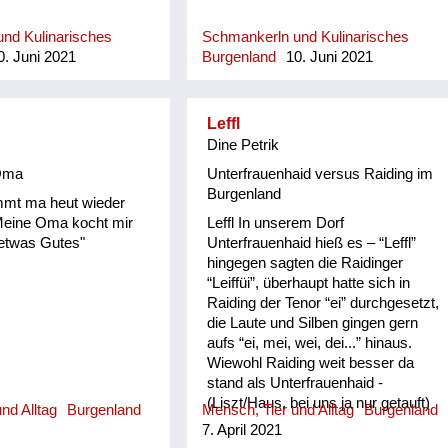
nd Kulinarisches
Schmankerln und Kulinarisches
. Juni 2021
Burgenland
10. Juni 2021
Leffl
Dine Petrik
Oma
Unterfrauenhaid versus Raiding im
Burgenland
mmt ma heut wieder
Meine Oma kocht mir
Leffl In unserem Dorf
 etwas Gutes"
Unterfrauenhaid hieß es – “Leffl”
hingegen sagten die Raidinger
“Leiffüi”, überhaupt hatte sich in
Raiding der Tenor “ei” durchgesetzt,
die Laute und Silben gingen gern
aufs “ei, mei, wei, dei...” hinaus.
Wiewohl Raiding weit besser da
stand als Unterfrauenhaid -
(Liszt/Haus, bei uns ja nur getauft)
nd Alltag
Burgenland
Mensch, Tier und Alltag
Burgenland
bedauerten wir sie ob ihrer
7. April 2021
Ausdrucksweise, wir fanden sie