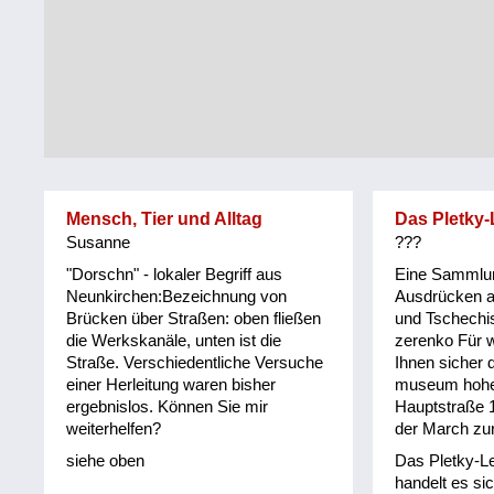
Tirol
Alltag
Vorarlberg
Schmankerln
und
Wien
Kulinarisches
Mensch, Tier und Alltag
Das Pletky-
Susanne
???
"Dorschn" - lokaler Begriff aus
Eine Sammlu
Neunkirchen:Bezeichnung von
Ausdrücken 
Brücken über Straßen: oben fließen
und Tschechi
die Werkskanäle, unten ist die
zerenko Für w
Straße. Verschiedentliche Versuche
Ihnen sicher d
einer Herleitung waren bisher
museum hohe
ergebnislos. Können Sie mir
Hauptstraße 
weiterhelfen?
der March zu
siehe oben
Das Pletky-Le
handelt es si