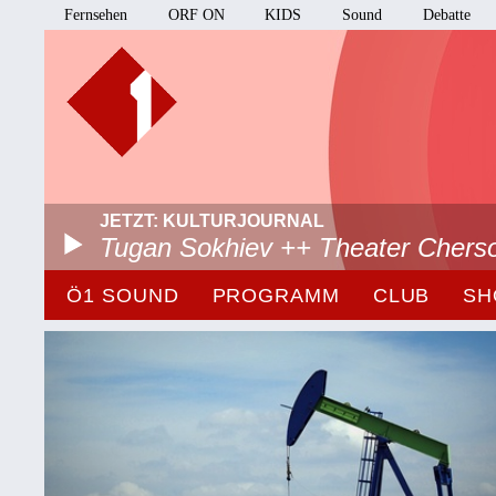
Fernsehen
ORF ON
KIDS
Sound
Debatte
JETZT: KULTURJOURNAL
Tugan Sokhiev ++ Theater Chers
Ö1 SOUND
PROGRAMM
CLUB
SH