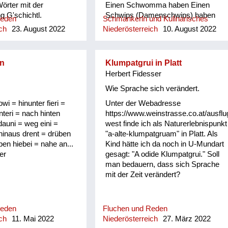
Wörter mit der
Einen Schwomma haben Einen
 G'schichtl.
Schwips (Damenschwips) haben
Reden
Schmankerln und Kulinarisches
Einen in der Krone haben Einen
ch
23. August 2022
Niederösterreich
10. August 2022
Tampas haben Einen Surrer haben
Einen Feil haben Einen Schleuderer
haben Einen Schwü haben Einen
n
Klumpatgrui in Platt
sitzen haben Einen picken haben
Herbert Fidesser
Einen hocken haben Sich einen
angezüchtet haben Angebledert sein
Wie Sprache sich verändert.
Eine Fettn, Restfettn haben Fett wie
owi = hinunter fieri =
Unter der Webadresse
a Häusltschik Tutti completti sein
nteri = nach hinten
https://www.weinstrasse.co.at/ausflu
(voll) zua sein Bummzua sein
dauni = weg eini =
west finde ich als Naturerlebnispunkt
Angesoffen sein Wie ein Radi
 hinaus drent = drüben
"a-alte-klumpatgruam" in Platt. Als
angesoffen Der is angschwaschelt
ben hiebei = nahe an...
Kind hätte ich da noch in U-Mundart
Der is randvoll Er ist anbirschtlt Er is
er
gesagt: "A odide Klumpatgrui." Soll
angesäuselt Er is zuagschütt Er is
man bedauern, dass sich Sprache
ontschechert Der is ja schon gaunz
mit der Zeit verändert?
steif Der is steif (steifer Blick) Fett
wie ein Radierer Blunzenfett sein
Angefüllt sein abgefüllt sein
angekübelt sein Angestochen sein
Reden
Fluchen und Reden
versumpft...
ch
11. Mai 2022
Niederösterreich
27. März 2022