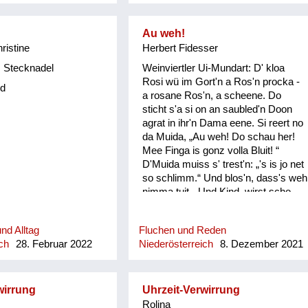
Au weh!
hristine
Herbert Fidesser
 Stecknadel
Weinviertler Ui-Mundart: D' kloa
Rosi wü im Gort'n a Ros'n procka -
d
a rosane Ros'n, a scheene. Do
sticht s'a si on an saubled'n Doon
agrat in ihr'n Dama eene. Si reert no
da Muida, „Au weh! Do schau her!
Mee Finga is gonz volla Bluit! “
D'Muida muiss s' trest'n: „'s is jo net
so schlimm.“ Und blos'n, dass's weh
nimma tuit. „Und Kind, wirst scho
seg'n: Bis dass d' heirat'st, bis donn
is ois wieda guit!“ Do fongt de kloa
nd Alltag
Fluchen und Reden
Rosi erscht recht o ins Plaz'n: "Und
ch
28. Februar 2022
Niederösterreich
8. Dezember 2021
wonn… und wonn… und wonn…
wonn mi koana mog, wos is donn?"
wirrung
Uhrzeit-Verwirrung
Rolina