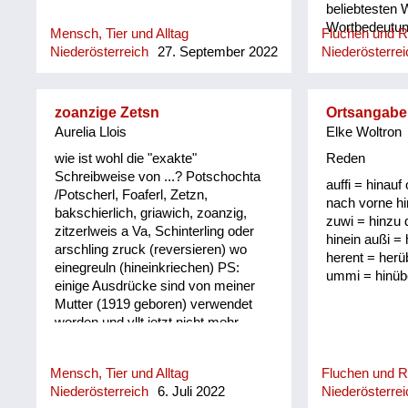
beliebtesten 
Wortbedeutung
Mensch, Tier und Alltag
Fluchen und 
Niederösterreich
27. September 2022
Niederösterrei
zoanzige Zetsn
Ortsangabe
Aurelia Llois
Elke Woltron
wie ist wohl die "exakte"
Reden
Schreibweise von ...? Potschochta
auffi = hinauf 
/Potscherl, Foaferl, Zetzn,
nach vorne hi
bakschierlich, griawich, zoanzig,
zuwi = hinzu 
zitzerlweis a Va, Schinterling oder
hinein außi =
arschling zruck (reversieren) wo
herent = herü
einegreuln (hineinkriechen) PS:
ummi = hinüb
einige Ausdrücke sind von meiner
Mutter (1919 geboren) verwendet
worden und vllt jetzt nicht mehr
gebräuchlich/verständlich
Mensch, Tier und Alltag
Fluchen und 
Niederösterreich
6. Juli 2022
Niederösterrei