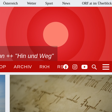
Österreich
Wetter
Sport
News
ORF.at im Überblick
on ++ "Hin und Weg"
OP
ARCHIV
RKH
RSO