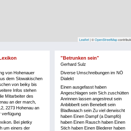
Leaflet
| ©
OpenStreetMap
contribut
Lexikon
"Betrunken sein"
Gerhard Sulz
ng von Hohenauer
Diverse Umschreibungen im NÖ
aus dem Slowakischen
Dialekt
schen von beiky bis
Einen ausgefasst haben
eitere Infos stehen
Angeschlagen sein Sich zuschütten
ie Mitarbeiter des
Anrinnen lassen angestreut sein
nau an der march,
Anbibberlt sein Benebelt sein
12, 2273 Hohenau an
Bladlwaach sein Zu viel derwischt
r verfügung
haben Einen Dampf (a Dampfö)
xikon. Bei pletky
haben Einen Rausch haben Einen
ch um einers der
Stich haben Einen Blederer haben