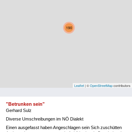
Kärnten
Niederösterreich
190
Oberösterreich
Salzburg
Steiermark
Tirol
Vorarlberg
Leaflet
| ©
OpenStreetMap
contributors
Wien
"Betrunken sein"
Gerhard Sulz
Kategorie
Diverse Umschreibungen im NÖ Dialekt
Natur und Landwirtschaft
Einen ausgefasst haben Angeschlagen sein Sich zuschütten