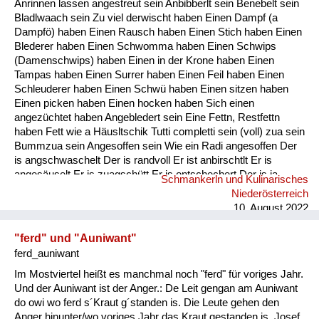
Anrinnen lassen angestreut sein Anbibberlt sein Benebelt sein
Fluchen und Reden
Bladlwaach sein Zu viel derwischt haben Einen Dampf (a
Dampfö) haben Einen Rausch haben Einen Stich haben Einen
Mensch, Tier und Alltag
Blederer haben Einen Schwomma haben Einen Schwips
(Damenschwips) haben Einen in der Krone haben Einen
Schmankerln und
Tampas haben Einen Surrer haben Einen Feil haben Einen
Kulinarisches
Schleuderer haben Einen Schwü haben Einen sitzen haben
Einen picken haben Einen hocken haben Sich einen
angezüchtet haben Angebledert sein Eine Fettn, Restfettn
haben Fett wie a Häusltschik Tutti completti sein (voll) zua sein
Bummzua sein Angesoffen sein Wie ein Radi angesoffen Der
is angschwaschelt Der is randvoll Er ist anbirschtlt Er is
angesäuselt Er is zuagschütt Er is ontschechert Der is ja
Schmankerln und Kulinarisches
schon gaunz steif Der is steif (steifer Blick) Fett wie ein
Niederösterreich
Radierer Blunzenfett sein Angefüllt sein abgefüllt sein
10. August 2022
angekübelt sein Angestochen sein versumpft...
"ferd" und "Auniwant"
ferd_auniwant
Im Mostviertel heißt es manchmal noch "ferd" für voriges Jahr.
Und der Auniwant ist der Anger.: De Leit gengan am Auniwant
do owi wo ferd s´Kraut g´standen is. Die Leute gehen den
Anger hinunter/wo voriges Jahr das Kraut gestanden is. Josef