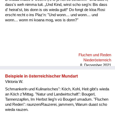
dass's weh nimma tuit. „Und Kind, wirst scho seg'n: Bis dass
d' heirat'st, bis donn is ois wieda guit!“ Do fongt de kloa Rosi
erscht recht o ins Plaz'n: "Und wonn… und wonn… und
wonn… wonn mi koana mog, wos is donn?"
Fluchen und Reden
Niederösterreich
8. Dezember 2021
Beispiele in österreichischer Mundart
Viktoria W.
Schmankerln und Kulinarisches": Köch, Kohl, Heit gibt's wieda
an Köch z'Mittag. "Natur und Landwirtschaft": Bougerl,
Tannenzapfen, Im Herbst lieg’n vü Bougerl umadum. "Fluchen
und Reden": raunzen/Rauzerei, jammern, Warum duast scho
wieda rauzen.