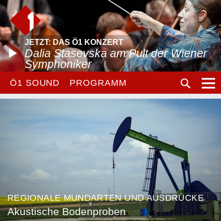
JETZT: DAS Ö1 KONZERT
Dalia Stasevska am Pult der Wiener
Symphoniker
Ö1 SOUND
PROGRAMM
REGIONALE MUNDARTEN UND AUSDRÜCKE
Akustische Bodenproben