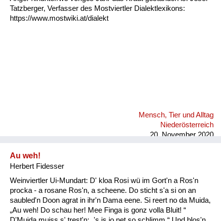
Tatzberger, Verfasser des Mostviertler Dialektlexikons:
https://www.mostwiki.at/dialekt
Mensch, Tier und Alltag
Niederösterreich
20. November 2020
Au weh!
Herbert Fidesser
Weinviertler Ui-Mundart: D' kloa Rosi wü im Gort'n a Ros'n
procka - a rosane Ros'n, a scheene. Do sticht s'a si on an
saubled'n Doon agrat in ihr'n Dama eene. Si reert no da Muida,
„Au weh! Do schau her! Mee Finga is gonz volla Bluit! “
D'Muida muiss s' trest'n: „'s is jo net so schlimm.“ Und blos'n,