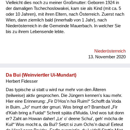
Vielleicht dies noch zu meiner Großmutter: Geboren 1924 in
der damaligen Tschechoslowakei, kam sie als Kind (mit ca. 5
oder 10 Jahren), mit ihren Eltern, nach Österreich. Zuerst nach
Wien, dann ziemlich bald (innerhalb von 1 Jahr), nach
Niederösterreich in die Gemeinde Mauerbach. In welcher Sie
bis zu ihrem Lebensende lebte.
Niederösterreich
13. November 2020
Da Bui (Weinviertler Ui-Mundart)
Herbert Fidesser
Das typische ui statt u wird nur mehr von den Älteren
(teilweise) aktiv gesprochen. Die Jüngern kennen's kau mehr.
Hier eine Erinnerung: „Fir D'Hos'n hoi Ruim!“ Schofft da Voda
in Buim. „Jo“ murrt der gmuri. Wos bringt er? Bramburi! „Fir
d'Kiah bring a Fuida!“ Schreit späta d'Muida. Und wos tuit donn
er? Zaht an Howan daher! „Le' o' deene Schui', geh' möcha de
Kui!“ Wos mocht a, da Bui? Setzt si zum Ochs'n dazui! Eeteut