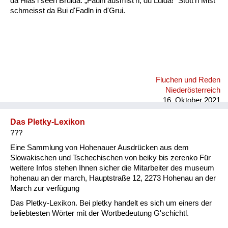
da Hias'l seen Bruida: „Fadln ausmist'n, du Luida!“ Stott'n Mist
schmeisst da Bui d'Fadln in d'Grui.
Fluchen und Reden
Niederösterreich
16. Oktober 2021
Das Pletky-Lexikon
???
Eine Sammlung von Hohenauer Ausdrücken aus dem
Slowakischen und Tschechischen von beiky bis zerenko Für
weitere Infos stehen Ihnen sicher die Mitarbeiter des museum
hohenau an der march, Hauptstraße 12, 2273 Hohenau an der
March zur verfügung
Das Pletky-Lexikon. Bei pletky handelt es sich um einers der
beliebtesten Wörter mit der Wortbedeutung G'schichtl.