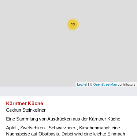
Kärnten
Niederösterreich
22
Oberösterreich
Salzburg
Steiermark
Tirol
Vorarlberg
Leaflet
| ©
OpenStreetMap
contributors
Wien
Kärntner Küche
Gudrun Steinkellner
Kategorie
Eine Sammlung von Ausdrücken aus der Kärntner Küche
Natur und Landwirtschaft
Apfel-, Zwetschken-, Schwarzbeer-, Kirschenmandl: eine
Nachspeise auf Obstbasis. Dabei wird eine leichte Einmach