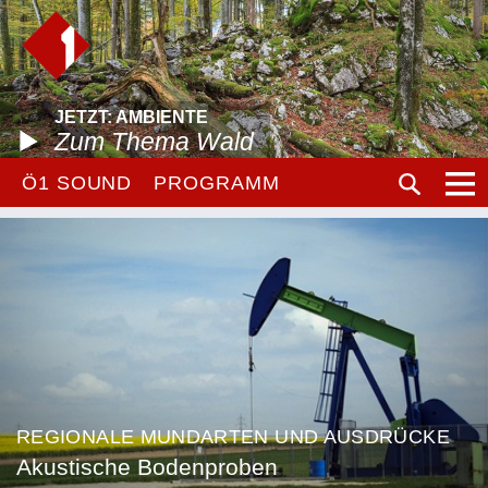
JETZT: AMBIENTE
Zum Thema Wald
Ö1 SOUND
PROGRAMM
REGIONALE MUNDARTEN UND AUSDRÜCKE
Akustische Bodenproben