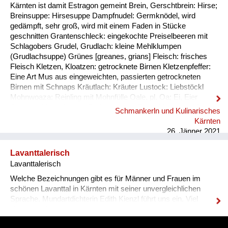
Kärnten ist damit Estragon gemeint Brein, Gerschtbrein: Hirse;
Breinsuppe: Hirsesuppe Dampfnudel: Germknödel, wird
gedämpft, sehr groß, wird mit einem Faden in Stücke
geschnitten Grantenschleck: eingekochte Preiselbeeren mit
Schlagobers Grudel, Grudlach: kleine Mehlklumpen
(Grudlachsuppe) Grünes [greanes, grians] Fleisch: frisches
Fleisch Kletzen, Kloatzen: getrocknete Birnen Kletzenpfeffer:
Eine Art Mus aus eingeweichten, passierten getrockneten
Birnen mit Schnaps Kräutlach: Kräuter Lustock: Liebstöckl
Mohnwoaza: Reinling mit Mohnfülle Oale, pl. Oa: Ei, Eier
Oamilch: Vorläufer des Puddings, aus Eiern, Milch und Mehl
Schmankerln und Kulinarisches
Piggalan: Weihnachtsgericht im Lavanttal, Mohnwoaza mit
Kärnten
einem Saft aus Dörrobst und Schnaps übergossen Plentn:
26. Jänner 2021
Polenta Pranschgalan: Der knusprige Rest, ...
Lavanttalerisch
Lavanttalerisch
Welche Bezeichnungen gibt es für Männer und Frauen im
schönen Lavanttal in Kärnten mit seiner unvergleichlichen
Sprache. Mundartdichterin Edith Kienzl führt uns ein. Viel
Vergnügen!