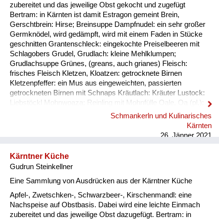
Fluchen und Reden
zubereitet und das jeweilige Obst gekocht und zugefügt
Bertram: in Kärnten ist damit Estragon gemeint Brein,
Mensch, Tier und Alltag
Gerschtbrein: Hirse; Breinsuppe Dampfnudel: ein sehr großer
Germknödel, wird gedämpft, wird mit einem Faden in Stücke
Schmankerln und
geschnitten Grantenschleck: eingekochte Preiselbeeren mit
Kulinarisches
Schlagobers Grudel, Grudlach: kleine Mehlklumpen;
Grudlachsuppe Grünes, (greans, auch grianes) Fleisch:
frisches Fleisch Kletzen, Kloatzen: getrocknete Birnen
Kletzenpfeffer: ein Mus aus eingeweichten, passierten
getrockneten Birnen mit Schnaps Kräutlach: Kräuter Lustock:
Liebstöckl Mohnwoaza: Reinling mit Mohnfülle Oale, Oa (pl.):
Ei, Eier Oamilch: Vorläufer des Puddings, aus Eiern, Milch und
Schmankerln und Kulinarisches
Mehl, auch Oaweible Piggalan: Weihnachtsgericht im
Kärnten
Lavanttal, Mohnwoaza mit einem Saft aus Dörrobst und
26. Jänner 2021
Schnaps übergossen Plentn: Polenta Pranschgalan: d...
Kärntner Küche
Gudrun Steinkellner
Eine Sammlung von Ausdrücken aus der Kärntner Küche
Apfel-, Zwetschken-, Schwarzbeer-, Kirschenmandl: eine
Nachspeise auf Obstbasis. Dabei wird eine leichte Einmach
zubereitet und das jeweilige Obst dazugefügt. Bertram: in