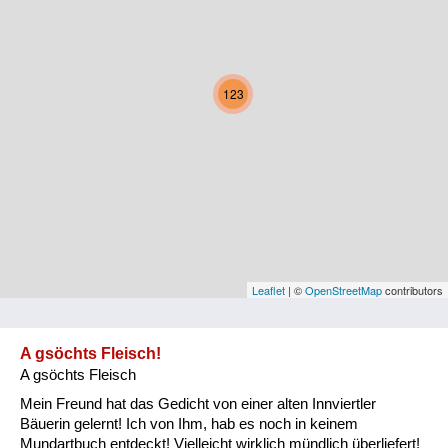
Kärnten
Niederösterreich
123
Oberösterreich
Salzburg
Steiermark
Tirol
Vorarlberg
Leaflet
| ©
OpenStreetMap
contributors
Wien
A gsöchts Fleisch!
A gsöchts Fleisch
Kategorie
Mein Freund hat das Gedicht von einer alten Innviertler
Natur und Landwirtschaft
Bäuerin gelernt! Ich von Ihm, hab es noch in keinem
Mundartbuch entdeckt! Vielleicht wirklich mündlich überliefert!