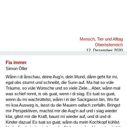
Mensch, Tier und Alltag
Oberösterreich
12. Dezember 2020
Fia immer
Simon Öller
Wånn i di ånschau, deine Aug'n, dein Mund, dånn geht für mi,
egal obs sturmt und schneibt, die Sunn auf. Ma hat so vüle
Träume, so vüle Wünsche und so viele Ziele... Aber, wånn mal
was schief rennt, is ois guat, wenn i di siag. Es tuat so guat,
wenn du mi wachrüttelst, wånn i in der Sackgassn bin. Wo für
mi koa Ausweg is, lasst du die Mauern oafach zerfalln. Bringst
mir Perspektiven, machst mir die Aug‘n auf und i siag wieder
klar, gibst mir die Kraft, baust mi wieder auf, und di und di
Kinder dazua! Es tuat so guat, wånn du mein Kochkopf kühlst.