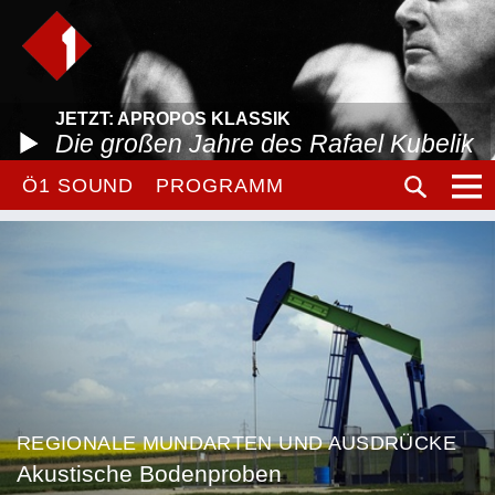
JETZT: APROPOS KLASSIK
Die großen Jahre des Rafael Kubelik
Ö1 SOUND
PROGRAMM
REGIONALE MUNDARTEN UND AUSDRÜCKE
Akustische Bodenproben