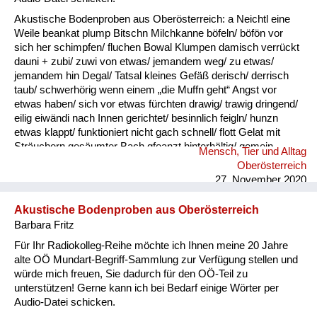
Akustische Bodenproben aus Oberösterreich: a Neichtl eine
Weile beankat plump Bitschn Milchkanne böfeln/ böfön vor
sich her schimpfen/ fluchen Bowal Klumpen damisch verrückt
dauni + zubi/ zuwi von etwas/ jemandem weg/ zu etwas/
jemandem hin Degal/ Tatsal kleines Gefäß derisch/ derrisch
taub/ schwerhörig wenn einem „die Muffn geht“ Angst vor
etwas haben/ sich vor etwas fürchten drawig/ trawig dringend/
eilig eiwändi nach Innen gerichtet/ besinnlich feigln/ hunzn
etwas klappt/ funktioniert nicht gach schnell/ flott Gelat mit
Sträuchern gesäumter Bach gfeanzt hinterhältig/ gemein
Mensch, Tier und Alltag
gnauzn/ gnean jammern Goder Doppelkinn gogatzn
Oberösterreich
zwitschern griawig nett/ süß Granda Granittrog grawutisch
27. November 2020
agressiv/ wütend Gredt Erhöhung im Innenhof eines
Bauernhofes, meistens mit Grantiplatten gschamig schüchtern
Akustische Bodenproben aus Oberösterreich
hantig bitter hawan mit großem Appetit essen heiln Unkraut
Barbara Fritz
jäten hibei + hidau nahe an ...
Für Ihr Radiokolleg-Reihe möchte ich Ihnen meine 20 Jahre
alte OÖ Mundart-Begriff-Sammlung zur Verfügung stellen und
würde mich freuen, Sie dadurch für den OÖ-Teil zu
unterstützen! Gerne kann ich bei Bedarf einige Wörter per
Audio-Datei schicken.