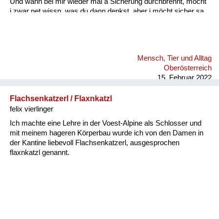
Und wånn bei mir wieder mal a Sicherung durchbrennt, möcht'
i zwar net wissn, was du dann denkst, aber i möcht sicher sa,
daß du woaßt: A wånn wir durch schwierige Zeitn san gången,
fühl i mit dir mit jedem Tag mehr Liebe und Glück, und i denk,
das könnt für mi weiter gehn, weiter gehn, i möcht mit dir
weiter gehn, und zwar für immer, i möcht mit dir gehn, für
Mensch, Tier und Alltag
immer! Wånn i di anschau, deine Aug’n, all’s ån dir, dånn geht
Oberösterreich
f...
15. Februar 2022
Flachsenkatzerl / Flaxnkatzl
felix vierlinger
Ich machte eine Lehre in der Voest-Alpine als Schlosser und
mit meinem hageren Körperbau wurde ich von den Damen in
der Kantine liebevoll Flachsenkatzerl, ausgesprochen
flaxnkatzl genannt.