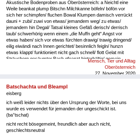
Akustische Bodenproben aus Oberösterreich: a Neichtl eine
Weile beankat plump Bitschn Milchkanne böfeln/ böfön vor
sich her schimpfen/ fluchen Bowal Klumpen damisch verrückt
dauni + zubi/ zuwi von etwas/ jemandem weg/ zu etwas/
jemandem hin Degal/ Tatsal kleines Gefäß derisch/ derrisch
taub/ schwerhörig wenn einem „die Muffn geht“ Angst vor
etwas haben/ sich vor etwas fürchten drawig/ trawig dringend/
eilig eiwändi nach Innen gerichtet/ besinnlich feigln/ hunzn
etwas klappt/ funktioniert nicht gach schnell/ flott Gelat mit
Sträuchern gesäumter Bach gfeanzt hinterhältig/ gemein
Mensch, Tier und Alltag
gnauzn/ gnean jammern Goder Doppelkinn gogatzn
Oberösterreich
zwitschern griawig nett/ süß Granda Granittrog grawutisch
27. November 2020
agressiv/ wütend Gredt Erhöhung im Innenhof eines
Bauernhofes, meistens mit Grantiplatten gschamig schüchtern
Batschachta und Bleampl
hantig bitter hawan mit großem Appetit essen heiln Unkraut
eisberg
jäten hibei + hidau nahe an ...
ich weiß leider nichts über den Ursprung der Worte, bei uns
wurde es verwendet für jemanden der ungeschickt ist.
(ba°tschat)
nicht recht bösegemeint, freundlich aber auch nicht,
geschlechtsneutral