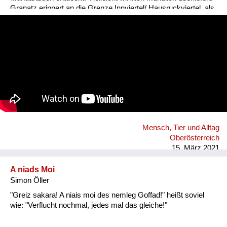
Fluchen und Reden
Granatz erinnert an die Grenze Innviertel/ Hausruckviertel, als
das Innviertel noch zu Bayern gehörte!
Mensch, Tier und Alltag
Schmankerln und
Kulinarisches
Mensch, Tier und Alltag
Oberösterreich
15. März 2021
A niads Moi
Simon Öller
"Greiz sakara! A niais moi des nemleg Goffad!" heißt soviel
wie: "Verflucht nochmal, jedes mal das gleiche!"