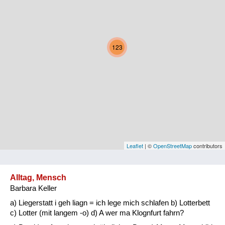
Kärnten
Niederösterreich
123
Oberösterreich
Salzburg
Steiermark
Tirol
Vorarlberg
Leaflet
| ©
OpenStreetMap
contributors
Wien
Alltag, Mensch
Barbara Keller
Kategorie
a) Liegerstatt i geh liagn = ich lege mich schlafen b) Lotterbett
Natur und Landwirtschaft
c) Lotter (mit langem -o) d) A wer ma Klognfurt fahrn?