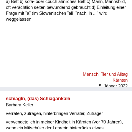
a) Bett b) sofa- oder couch ähnliches Bett c) Mann, Mannsbild,
Fluchen und Reden
oft verächtlich selten bewundernd gebraucht d) Einleitung einer
Frage mit "a" (im Slowenischen "ali" "nach, in ..." wird
Mensch, Tier und Alltag
weggelassen
Schmankerln und
Kulinarisches
Mensch, Tier und Alltag
Kärnten
5. Jänner 2022
schiagln, (das) Schiagankale
Barbara Keller
verraten, zutragen, hinterbringen Verräter, Zuträger
verwendete ich in meiner Kindheit in Kärnten (vor 70 Jahren),
wenn ein Mitschüler der Lehrerin hinterrücks etwas