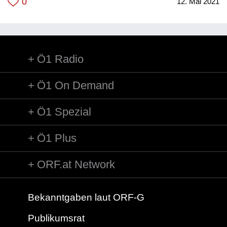
0
12. Mai 2021
Atmosphäre dieser Zeit.
Ö1 Radio
Ö1 On Demand
Ö1 Spezial
Ö1 Plus
ORF.at Network
Bekanntgaben laut ORF-G
Publikumsrat