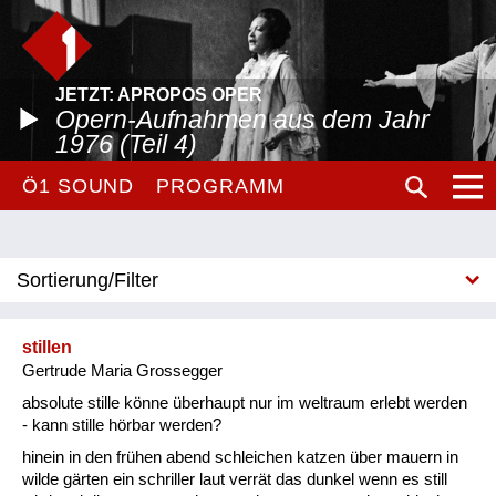
JETZT: APROPOS OPER
Opern-Aufnahmen aus dem Jahr
1976 (Teil 4)
Ö1 SOUND
PROGRAMM
Sortierung/Filter
A-Z
stillen
Neu
Gertrude Maria Grossegger
absolute stille könne überhaupt nur im weltraum erlebt werden
- kann stille hörbar werden?
hinein in den frühen abend schleichen katzen über mauern in
wilde gärten ein schriller laut verrät das dunkel wenn es still