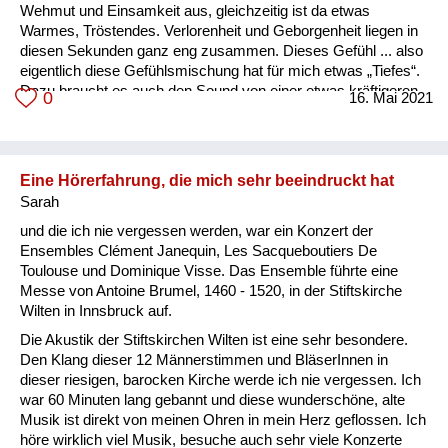
Wehmut und Einsamkeit aus, gleichzeitig ist da etwas
Warmes, Tröstendes. Verlorenheit und Geborgenheit liegen in
diesen Sekunden ganz eng zusammen. Dieses Gefühl ... also
eigentlich diese Gefühlsmischung hat für mich etwas „Tiefes“.
Dazu braucht es auch den Sound von einer etwas kräftigeren
0
16. Mai 2021
Maschine. Ein kleines Sportflugzeug bringt diesen Effekt auch,
aber nicht in der üblichen Intensität. Es ist eher der Klang von
zweimotorigen Maschinen, wie sie z. B. Tyrolian Airways von
Wien nach Innsbruck fliegt und auch die Höhe spielt eine Rolle.
Eine Hörerfahrung, die mich sehr beeindruckt hat
Je höher, je ferner, umso intensiv...
Sarah
und die ich nie vergessen werden, war ein Konzert der
Ensembles Clément Janequin, Les Sacqueboutiers De
Toulouse und Dominique Visse. Das Ensemble führte eine
Messe von Antoine Brumel, 1460 - 1520, in der Stiftskirche
Wilten in Innsbruck auf.
Die Akustik der Stiftskirchen Wilten ist eine sehr besondere.
Den Klang dieser 12 Männerstimmen und BläserInnen in
dieser riesigen, barocken Kirche werde ich nie vergessen. Ich
war 60 Minuten lang gebannt und diese wunderschöne, alte
Musik ist direkt von meinen Ohren in mein Herz geflossen. Ich
höre wirklich viel Musik, besuche auch sehr viele Konzerte