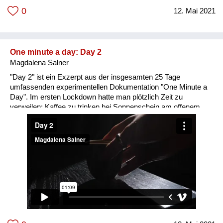
0
12. Mai 2021
One minute a day: Day 2
Magdalena Salner
"Day 2" ist ein Exzerpt aus der insgesamten 25 Tage
umfassenden experimentellen Dokumentation "One Minute a
Day". Im ersten Lockdown hatte man plötzlich Zeit zu
verweilen; Kaffee zu trinken bei Sonnenschein am offenem
Fenster und dabei die Zimmerpflanzen genau zu betrachten.
Aus der Ferne ist der sanfte Klang einer Flöte zu vernehmen
und man verweilte in der Atmosphäre des "Nichts-Müssens".
In "One Minute a Day" verstreichen an sich belanglose
Einblicke in immer gleichbleibende Tage irgendwo zwischen
Langeweile und Handlungsunfähigkeit im ersten Lockdown.
Ursprünglich war "One Minute a Day" lediglich als Versuch
gedacht eine künstlerische Praxis aufrechtzuerhalten, indem
dogmatisch jeden Tag eine Minute gefilmt werden muss. Eher
zufällig entwickelte sich daraus im Laufe des ersten
Lockdowns ein dokumentarischer Einblick in die eigenwillige