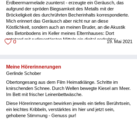
Erdbeermarmelade zuunterst - erzeugte ein Geräusch, das
aufgrund der spröden Biegsamkeit des Metalls mit der
Bröckeligkeit des durchrührten Becherinhalts korrespondierte.
Mich erinnert das Geräusch aber nicht nur an diese
Köstlichkeit, sondern auch an meinen Bruder, an die Akustik
des Betonbodens im Keller meines Elternhauses: Dort
entstand mit rudimentärsten Mitteln ein digital gedrehter,
0
19. Mai 2021
einminütiger Film, der von nichts geringerem handelte, als vom
Öffnen des beschriebenen Joghurtbechers und dem
Erschießen des Genießers vermittels eines langstieligen
Löffels, schwungvoll um den Zeigefinger eines
Meine Hörerinnerungen
geheimnisvollen Schattens gedreht - wie es sich für ein...
Gerlinde Schober
Obertongesang aus dem Film Heimatklänge. Schritte im
knirschenden Schnee. Durch Wellen bewegte Kiesel am Meer.
Im Bett mit frischer Leinenbettwäsche.
Diese Hörerinnerungen bewirken jeweils ein tiefes Berührtsein,
ein leichtes Kribbeln, verstärktes im hier und jetzt sein,
gehobene Stimmung - Genuss pur!