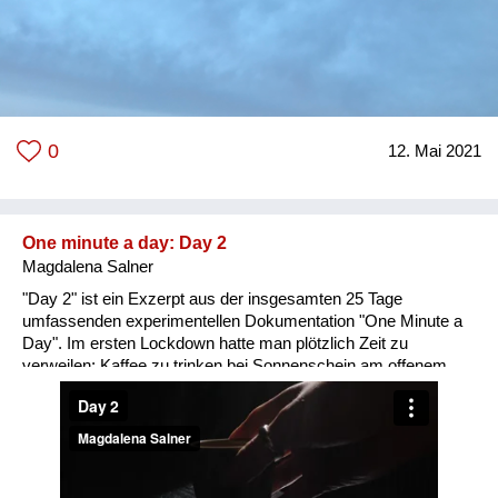
0
12. Mai 2021
One minute a day: Day 2
Magdalena Salner
"Day 2" ist ein Exzerpt aus der insgesamten 25 Tage
umfassenden experimentellen Dokumentation "One Minute a
Day". Im ersten Lockdown hatte man plötzlich Zeit zu
verweilen; Kaffee zu trinken bei Sonnenschein am offenem
Fenster und dabei die Zimmerpflanzen genau zu betrachten.
Aus der Ferne ist der sanfte Klang einer Flöte zu vernehmen
und man verweilte in der Atmosphäre des "Nichts-Müssens".
In "One Minute a Day" verstreichen an sich belanglose
Einblicke in immer gleichbleibende Tage irgendwo zwischen