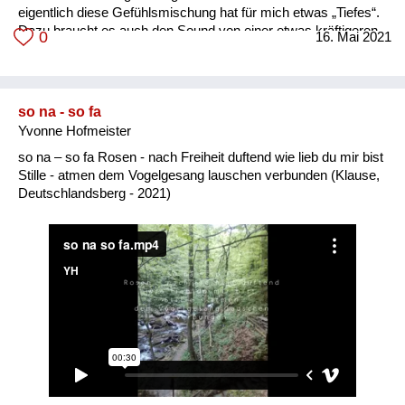
eigentlich diese Gefühlsmischung hat für mich etwas „Tiefes“.
Dazu braucht es auch den Sound von einer etwas kräftigeren
0
16. Mai 2021
Maschine. Ein kleines Sportflugzeug bringt diesen Effekt auch,
aber nicht in der üblichen Intensität. Es ist eher der Klang von
zweimotorigen Maschinen, wie sie z. B. Tyrolian Airways von
Wien nach Innsbruck fliegt und auch die Höhe spielt eine Rolle.
so na - so fa
Je höher, je ferner, umso intensiv...
Yvonne Hofmeister
so na – so fa Rosen - nach Freiheit duftend wie lieb du mir bist
Stille - atmen dem Vogelgesang lauschen verbunden (Klause,
Deutschlandsberg - 2021)