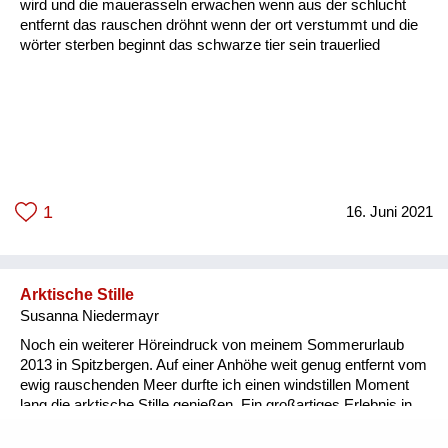
wird und die mauerasseln erwachen wenn aus der schlucht
entfernt das rauschen dröhnt wenn der ort verstummt und die
wörter sterben beginnt das schwarze tier sein trauerlied
1
16. Juni 2021
Arktische Stille
Susanna Niedermayr
Noch ein weiterer Höreindruck von meinem Sommerurlaub
2013 in Spitzbergen. Auf einer Anhöhe weit genug entfernt vom
ewig rauschenden Meer durfte ich einen windstillen Moment
lang die arktische Stille genießen. Ein großartiges Erlebnis in
diese so beeindruckend schöne Landschaft zu schauen und
dabei - nichts - zu hören.