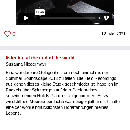
Langeweile und Handlungsunfähigkeit im ersten Lockdown.
Ursprünglich war "One Minute a Day" lediglich als Versuch
gedacht eine künstlerische Praxis aufrechtzuerhalten, indem
dogmatisch jeden Tag eine Minute gefilmt werden muss. Eher
zufällig entwickelte sich daraus im Laufe des ersten
Lockdowns ein dokumentarischer Einblick in die eigenwillige
0
12. Mai 2021
Atmosphäre dieser Zeit.
listening at the end of the world
Susanna Niedermayr
Eine wunderbare Gelegenheit, um noch einmal meinen
Sommer Soundscape 2013 zu teilen. Die Field Recordings,
aus denen dieses kleine Stück geschmiedet ist, habe ich im
Packeis über Spitzbergen auf dem Deck meines
schwimmenden Hotels Plancius aufgenommen. Es war
windstill, die Meeresoberfläche war spiegelglatt und ich hatte
eine der wohl eindrücklichsten Hörerfahrungen meines
Lebens.