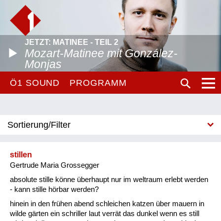
JETZT: MATINEE - TEIL 2
Mozart-Matinee mit González-
Monjas
Ö1 SOUND
PROGRAMM
Sortierung/Filter
A-Z
stillen
Neu
Gertrude Maria Grossegger
absolute stille könne überhaupt nur im weltraum erlebt werden
- kann stille hörbar werden?
hinein in den frühen abend schleichen katzen über mauern in
wilde gärten ein schriller laut verrät das dunkel wenn es still