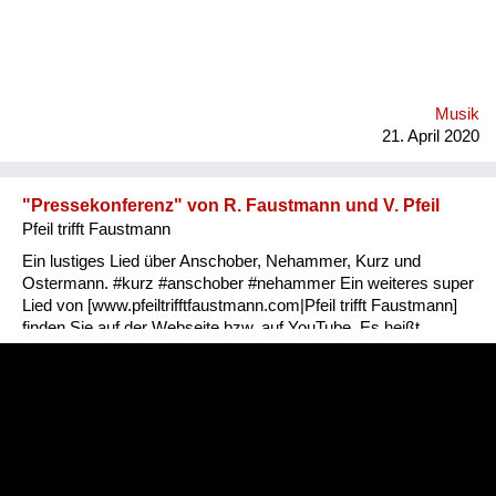
Musik
21. April 2020
"Pressekonferenz" von R. Faustmann und V. Pfeil
Pfeil trifft Faustmann
Ein lustiges Lied über Anschober, Nehammer, Kurz und
Ostermann. #kurz #anschober #nehammer Ein weiteres super
Lied von [www.pfeiltrifftfaustmann.com|Pfeil trifft Faustmann]
finden Sie auf der Webseite bzw. auf YouTube. Es heißt
[https://youtu.be/SpR_XV9njgw|"Kellner, Schaffner,
Bankdirektor"] – komponiert von
[www.robertleonfaustmann.com|Robert Leon Faustmann] und
in dieser Version mit dem genialen Ethno-Pianisten
[www.brauer-meiri.com|Elias Meiri]. Schauen Sie auch auf die
Webseite von [www.ernst-schmaeh.com|Ernst & Schmäh].