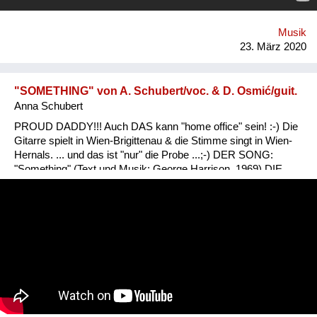
Musik
23. März 2020
"SOMETHING" von A. Schubert/voc. & D. Osmić/guit.
Anna Schubert
PROUD DADDY!!! Auch DAS kann "home office" sein! :-) Die
Gitarre spielt in Wien-Brigittenau & die Stimme singt in Wien-
Hernals. ... und das ist "nur" die Probe ...;-) DER SONG:
"Something" (Text und Musik: George Harrison, 1969) DIE
INTERPRETEN: Anna Schubert (voc.) Dino Osmić (guit.)