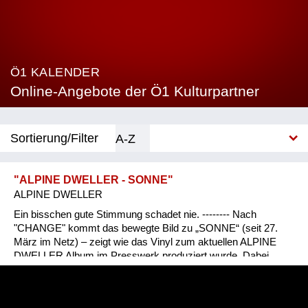
Ö1 KALENDER
Online-Angebote der Ö1 Kulturpartner
Sortierung/Filter
A-Z
Neu
"ALPINE DWELLER - SONNE"
ALPINE DWELLER
Kategorie
Ein bisschen gute Stimmung schadet nie. -------- Nach
Bühne
"CHANGE" kommt das bewegte Bild zu „SONNE“ (seit 27.
März im Netz) – zeigt wie das Vinyl zum aktuellen ALPINE
DWELLER Album im Presswerk produziert wurde. Dabei
Film
haben wir unseren Fingerabdruck mit Tinte auf die
Stecktasche gestempelt - uns glorreich verewigt. Mit diesem
Gesellschaft
(wir geben zu - mutigen) DIY-Touch ist das schwarze Gold