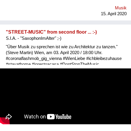
Musik
15. April 2020
"STREET-MUSIC" from second floor ... :-)
S.I.A. - "SaxophonImAlter" ;-)
"Über Musik zu sprechen ist wie zu Architektur zu tanzen."
(Steve Martin) Wien, am 03. April 2020 / 18:00 Uhr.
#coronaflashmob_gig_vienna #WienLiebe #ichbleibezuhause
#stayathome #iorestoacasa #DontStopTheMusic,
#MusicConnectsUs, #MusicFromHome