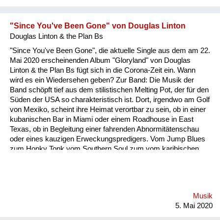
"Since You've Been Gone" von Douglas Linton
Douglas Linton & the Plan Bs
"Since You've Been Gone", die aktuelle Single aus dem am 22.
Mai 2020 erscheinenden Album "Gloryland" von Douglas
Linton & the Plan Bs fügt sich in die Corona-Zeit ein. Wann
wird es ein Wiedersehen geben? Zur Band: Die Musik der
Band schöpft tief aus dem stilistischen Melting Pot, der für den
Süden der USA so charakteristisch ist. Dort, irgendwo am Golf
von Mexiko, scheint ihre Heimat verortbar zu sein, ob in einer
kubanischen Bar in Miami oder einem Roadhouse in East
Texas, ob in Begleitung einer fahrenden Abnormitätenschau
oder eines kauzigen Erweckungspredigers. Vom Jump Blues
zum Honky Tonk vom Southern Soul zum vom karibischen
Wind nordwärts getragenen ‚Since You’ve Been Gone‘ - die
Musik bleibt ihren Quellen treu und klingt dennoch frisch.
http://www.dlandpbs.com
Musik
5. Mai 2020