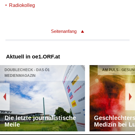
Radiokolleg
Seitenanfang
Aktuell in oe1.ORF.at
DOUBLECHECK - DAS Ö1
AM PULS - GESUN
MEDIENMAGAZIN
Die letzte journalistische
Geschlechters
Meile
Medizin bei L