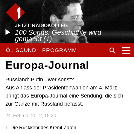
JETZT: RADIOKOLLEG
100 Songs: Geschichte wird
gemacht (1)
Ö1 SOUND
PROGRAMM
Europa-Journal
Russland: Putin - wer sonst?
Aus Anlass der Präsidentenwahlen am 4. März
bringt das Europa-Journal eine Sendung, die sich
zur Gänze mit Russland befasst.
24. Februar 2012, 18:20
1. Die Rückkehr des Kreml-Zaren