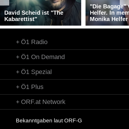
"Die Bagage"
David Scheid ist "The
Helfer. In me
Kabarettist"
Monika Helfer
Ö1 Radio
Ö1 On Demand
Ö1 Spezial
Ö1 Plus
ORF.at Network
Bekanntgaben laut ORF-G