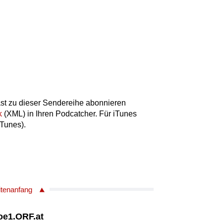
st zu dieser Sendereihe abonnieren
k
(XML) in Ihren Podcatcher. Für iTunes
iTunes).
itenanfang
 oe1.ORF.at