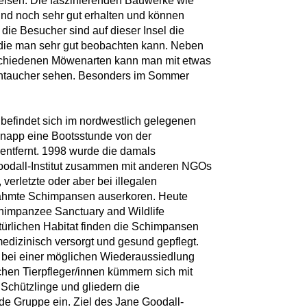
Felsen. Die faszinierenden Bauwerke wie
ind noch sehr gut erhalten und können
 die Besucher sind auf dieser Insel die
 die man sehr gut beobachten kann. Neben
schiedenen Möwenarten kann man mit etwas
ntaucher sehen. Besonders im Sommer
befindet sich im nordwestlich gelegenen
 knapp eine Bootsstunde von der
entfernt. 1998 wurde die damals
odall-Institut zusammen mit anderen NGOs
 verletzte oder aber bei illegalen
ahmte Schimpansen auserkoren. Heute
impanzee Sanctuary and Wildlife
türlichen Habitat finden die Schimpansen
edizinisch versorgt und gesund gepflegt.
e bei einer möglichen Wiederaussiedlung
hen Tierpfleger/innen kümmern sich mit
 Schützlinge und gliedern die
e Gruppe ein. Ziel des Jane Goodall-