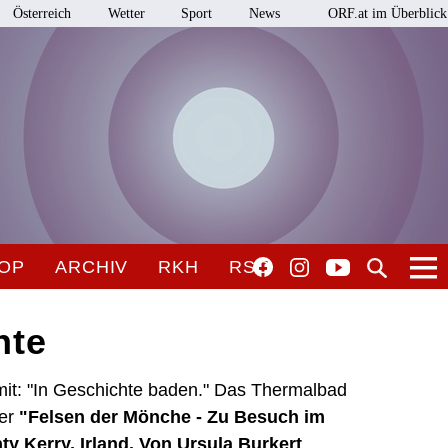
Österreich
Wetter
Sport
News
ORF.at im Überblick
OP
ARCHIV
RKH
RSO
nte
mit: "In Geschichte baden." Das Thermalbad
der
"Felsen der Mönche - Zu Besuch im
y Kerry, Irland. Von Ursula Burkert