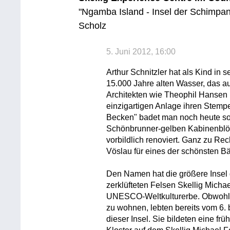
"Ngamba Island - Insel der Schimpa
Scholz
5. Juni 2012, 16:00
Arthur Schnitzler hat als Kind in
15.000 Jahre alten Wasser, das a
Architekten wie Theophil Hansen
einzigartigen Anlage ihren Stem
Becken" badet man noch heute so 
Schönbrunner-gelben Kabinenblö
vorbildlich renoviert. Ganz zu R
Vöslau für eines der schönsten Bä
Den Namen hat die größere Insel 
zerklüfteten Felsen Skellig Michae
UNESCO-Weltkulturerbe. Obwohl es
zu wohnen, lebten bereits vom 6.
dieser Insel. Sie bildeten eine frü