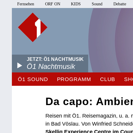
Fernsehen
ORF ON
KIDS
Sound
Debatte
JETZT: Ö1 NACHTMUSIK
Ö1 Nachtmusik
Ö1 SOUND
PROGRAMM
CLUB
SH
Da capo: Ambie
Reisen mit Ö1. Reisemagazin, u. a. 
in Bad Vöslau. Von Winfried Schnei
Skellig Experience Centre im Count