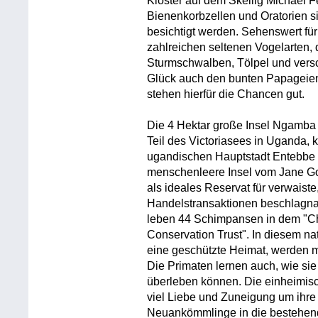
Kloster auf dem Skellig Michael 
Bienenkorbzellen und Oratorien s
besichtigt werden. Sehenswert für
zahlreichen seltenen Vogelarten,
Sturmschwalben, Tölpel und ver
Glück auch den bunten Papageie
stehen hierfür die Chancen gut.
Die 4 Hektar große Insel Ngamba 
Teil des Victoriasees in Uganda,
ugandischen Hauptstadt Entebbe 
menschenleere Insel vom Jane Go
als ideales Reservat für verwaiste,
Handelstransaktionen beschlagn
leben 44 Schimpansen in dem "Ch
Conservation Trust". In diesem na
eine geschützte Heimat, werden m
Die Primaten lernen auch, wie si
überleben können. Die einheimisc
viel Liebe und Zuneigung um ihre
Neuankömmlinge in die bestehend