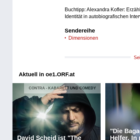
Buchtipp: Alexandra Kofler: Erzäh
Identität in autobiografischen In
Sendereihe
Dimensionen
Se
Aktuell in oe1.ORF.at
CONTRA - KABARETT UND COMEDY
"Die Baga
David Scheid ist "The
Helfer. I