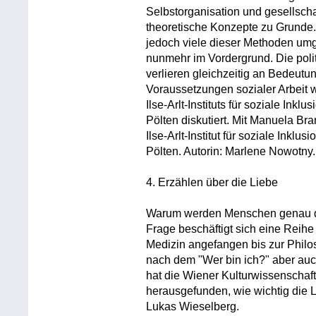
Selbstorganisation und gesellscha
theoretische Konzepte zu Grunde. 
jedoch viele dieser Methoden umged
nunmehr im Vordergrund. Die polit
verlieren gleichzeitig an Bedeutu
Voraussetzungen sozialer Arbeit
Ilse-Arlt-Instituts für soziale Ink
Pölten diskutiert. Mit Manuela Bra
Ilse-Arlt-Institut für soziale Inkl
Pölten. Autorin: Marlene Nowotny.
4. Erzählen über die Liebe
Warum werden Menschen genau die
Frage beschäftigt sich eine Reih
Medizin angefangen bis zur Philo
nach dem "Wer bin ich?" aber auc
hat die Wiener Kulturwissenschaft
herausgefunden, wie wichtig die Lie
Lukas Wieselberg.