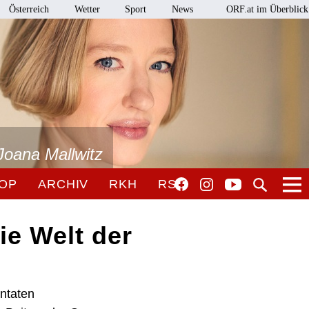
Österreich
Wetter
Sport
News
ORF.at im Überblick
Joana Mallwitz
OP
ARCHIV
RKH
RSO
ie Welt der
ntaten