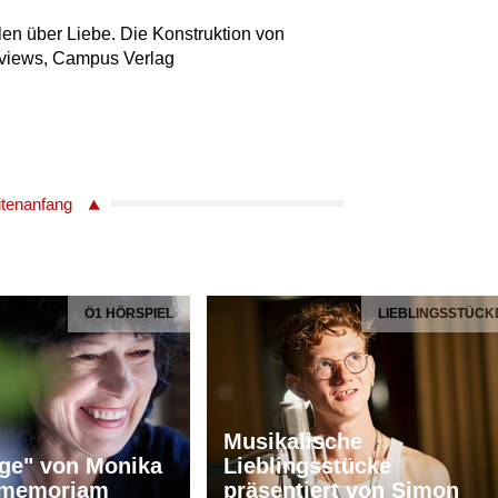
len über Liebe. Die Konstruktion von
terviews, Campus Verlag
itenanfang
Ö1 HÖRSPIEL
LIEBLINGSSTÜCK
Musikalische
ge" von Monika
Lieblingsstücke
n memoriam
präsentiert von Simon