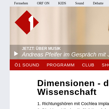
Fernsehen
ORF ON
KIDS
Sound
Debatte
JETZT: ÜBER MUSIK
Andreas Pfeifer im Gespräch mit 
Ö1 SOUND
PROGRAMM
CLUB
SH
Dimensionen - d
Wissenschaft
1. Richtungshören mit Cochlea Impla