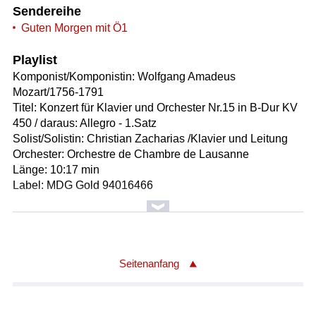
Sendereihe
Guten Morgen mit Ö1
Playlist
Komponist/Komponistin: Wolfgang Amadeus
Mozart/1756-1791
Titel: Konzert für Klavier und Orchester Nr.15 in B-Dur KV
450 / daraus: Allegro - 1.Satz
Solist/Solistin: Christian Zacharias /Klavier und Leitung
Orchester: Orchestre de Chambre de Lausanne
Länge: 10:17 min
Label: MDG Gold 94016466
Komponist/Komponistin: Luigi Boccherini/1743 - 1805
Titel: Divertimento für Flöte und Streicher Nr.1 in A-Dur
op.16 Nr.1 G.461 / daraus: Prestissimo - 4.Satz
Solist/Solistin: Eckart Haupt /Flöte
Seitenanfang
Solist/Solistin: Mi Kyung Lee /Violine
Solist/Solistin: Silvia Walch /Violine
Solist/Solistin: Diemut Poppen /Viola