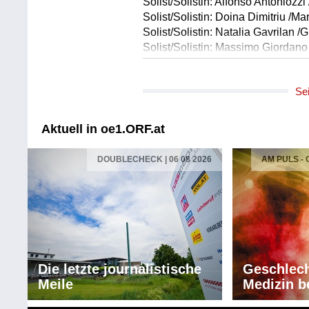
Solist/Solistin: Alfonso Antoniozzi
Solist/Solistin: Doina Dimitriu /M
Solist/Solistin: Natalia Gavrilan /G
Solist/Solistin: Massimo Giordano
Solist/Solistin: Piero Terranova /I
Solist/Solistin: Nicola Pamio /Cou
Se
Solist/Solistin: Alfredo Nigro /Del
Solist/Solistin: Christian Senn Va
Chor: Chor der Mailänder Scala
Aktuell in oe1.ORF.at
Orchester: Orchester der Mailänd
Leitung: Corrado Rovaris
DOUBLECHECK | 06 08 2026
AM PULS -
Länge: 111:40 min
Label: SM/12/10/07/21
Komponist/Komponistin: Giuseppe
Textdichter/Textdichterin, Textque
Titel: Vorspiel zu "La Traviata" / O
Orchester: Wiener Philharmoniker
Die letzte journalistische
Geschlech
Leitung: Giuseppe Sinopoli
Meile
Medizin b
Länge: 04:28 min
Label: Philips eloquence 465463