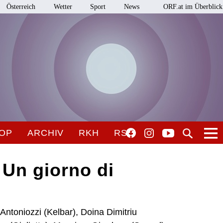
Österreich
Wetter
Sport
News
ORF.at im Überblick
OP
ARCHIV
RKH
RSO
 Un giorno di
 Antoniozzi (Kelbar), Doina Dimitriu