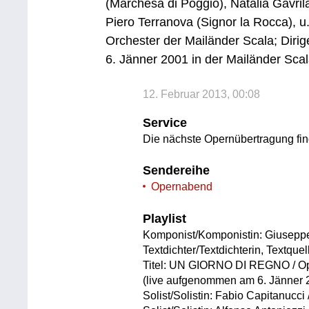
(Marchesa di Poggio), Natalia Gavril
Piero Terranova (Signor la Rocca), u
Orchester der Mailänder Scala; Diri
6. Jänner 2001 in der Mailänder Scal
12. Februar 2013, 00:08
Service
Die nächste Opernübertragung fi
Sendereihe
Opernabend
Playlist
Komponist/Komponistin: Giusepp
Textdichter/Textdichterin, Textqu
Titel: UN GIORNO DI REGNO / Ope
(live aufgenommen am 6. Jänner 2
Solist/Solistin: Fabio Capitanucci 