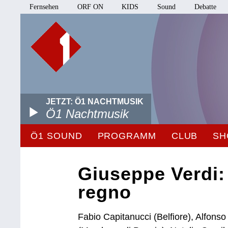
Fernsehen
ORF ON
KIDS
Sound
Debatte
JETZT: Ö1 NACHTMUSIK
Ö1 Nachtmusik
Ö1 SOUND
PROGRAMM
CLUB
SH
Giuseppe Verdi:
regno
Fabio Capitanucci (Belfiore), Alfonso