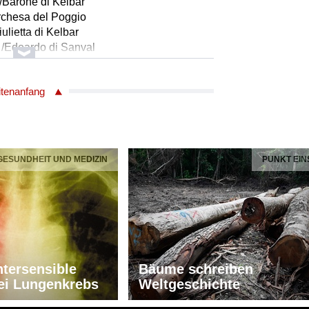
 /Barone di Kelbar
archesa del Poggio
iulietta di Kelbar
 /Edoardo di Sanval
l Signor la Rocca
nt Ivrea
itenanfang
monte
squez /ein Diener
er Scala
 GESUNDHEIT UND MEDIZIN
PUNKT EIN
 Verdi
lle: Francesco Maria Piave
per in 3 Akten
tersensible
Bäume schreiben
ei Lungenkrebs
Weltgeschichte
2