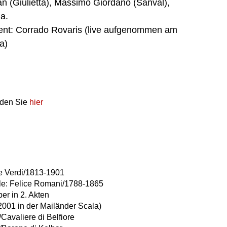
an (Giulietta), Massimo Giordano (Sanval),
.a.
gent: Corrado Rovaris (live aufgenommen am
a)
nden Sie
hier
e Verdi/1813-1901
elle: Felice Romani/1788-1865
r in 2. Akten
001 in der Mailänder Scala)
/Cavaliere di Belfiore