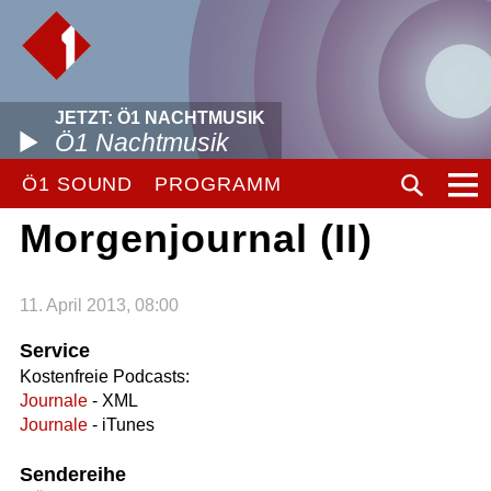
JETZT: Ö1 NACHTMUSIK
Ö1 Nachtmusik
Ö1 SOUND
PROGRAMM
Morgenjournal (II)
11. April 2013, 08:00
Service
Kostenfreie Podcasts:
Journale
- XML
Journale
- iTunes
Sendereihe