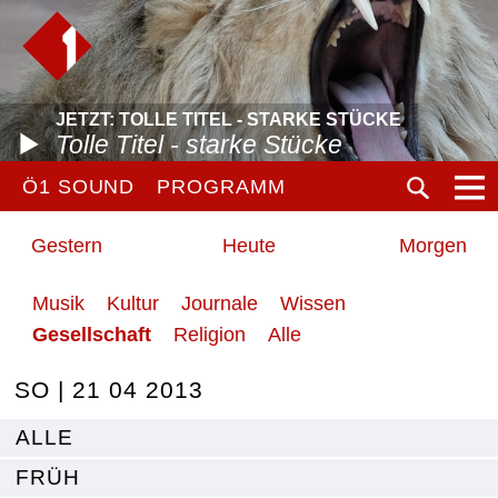
JETZT: TOLLE TITEL - STARKE STÜCKE
Tolle Titel - starke Stücke
Ö1 SOUND
PROGRAMM
Gestern
Heute
Morgen
Musik
Kultur
Journale
Wissen
Gesellschaft
Religion
Alle
SO | 21 04 2013
ALLE
FRÜH