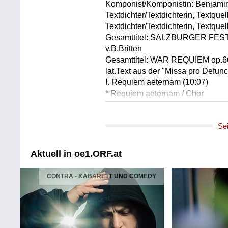
Komponist/Komponistin: Benjamin
Textdichter/Textdichterin, Textque
Textdichter/Textdichterin, Textquel
Gesamttitel: SALZBURGER FEST
v.B.Britten
Gesamttitel: WAR REQUIEM op.66 /
lat.Text aus der "Missa pro Defun
I. Requiem aeternam (10:07)
* Requiem aeternam / Chor
* What passing bells for these who 
II. Dies irae (26:38)
Se
* Dies irae / Chor
* Bugles sang, saddening the even
* Liber scriptus proferetur / Sopra
Aktuell in oe1.ORF.at
* Out there, we've walkes quite fri
* Recordare Jesu pie / Chor
CONTRA - KABARETT UND COMEDY
* Be slowly lifted up / Bariton
* Dies irae / Chor
* Lacrimosa dies illa / Sopran, Ch
* Move him to the sun / Tenor
III. Offertorium (09:30)