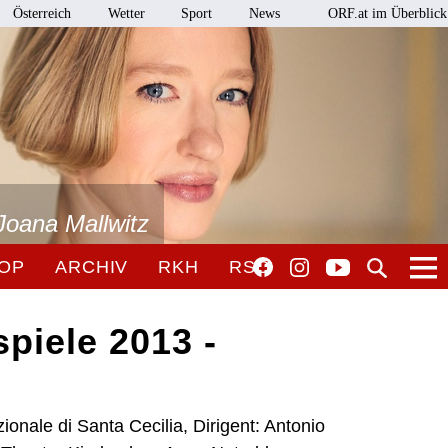
Österreich
Wetter
Sport
News
ORF.at im Überblick
Joana Mallwitz
OP
ARCHIV
RKH
RSO
piele 2013 -
onale di Santa Cecilia, Dirigent: Antonio