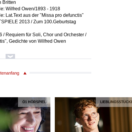
 Britten
lle: Wilfred Owen/1893 - 1918
le: Lat.Text aus der "Missa pro defunctis"
SPIELE 2013 / Zum 100.Geburtstag
 Requiem für Soli, Chor und Orchester /
ctis", Gedichte von Wilfred Owen
die as cattle / Tenor
itenanfang
ing air / Bariton
n
endly up to Death / Tenor, Bariton
Ö1 HÖRSPIEL
LIEBLINGSSTÜCK
or