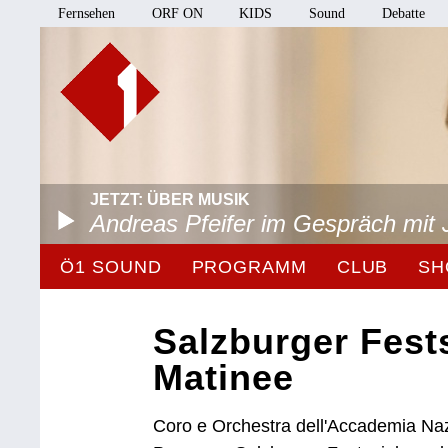
Fernsehen
ORF ON
KIDS
Sound
Debatte
JETZT: ÜBER MUSIK
Andreas Pfeifer im Gespräch mit 
Ö1 SOUND
PROGRAMM
CLUB
SH
Salzburger Fests
Matinee
Coro e Orchestra dell'Accademia Nazi