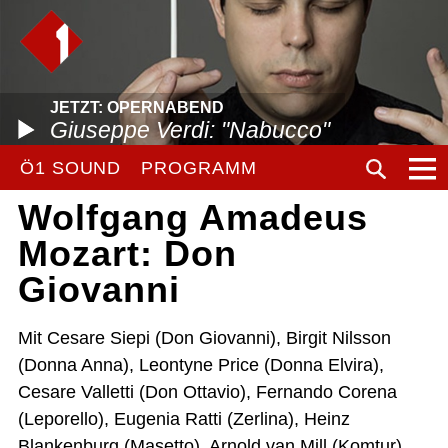
JETZT: OPERNABEND
Giuseppe Verdi: "Nabucco"
Ö1 SOUND
PROGRAMM
Wolfgang Amadeus
Mozart: Don
Giovanni
Mit Cesare Siepi (Don Giovanni), Birgit Nilsson
(Donna Anna), Leontyne Price (Donna Elvira),
Cesare Valletti (Don Ottavio), Fernando Corena
(Leporello), Eugenia Ratti (Zerlina), Heinz
Blankenburg (Masetto), Arnold van Mill (Komtur)