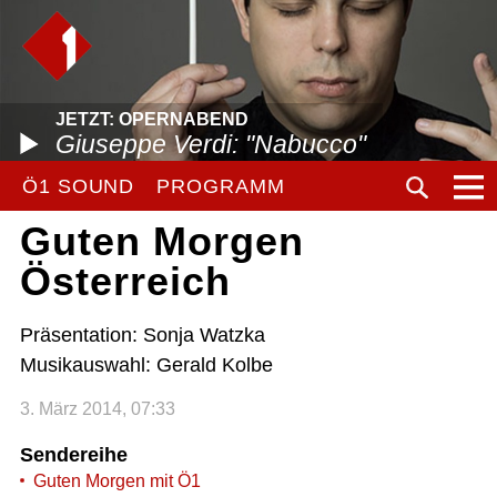
JETZT: OPERNABEND
Giuseppe Verdi: "Nabucco"
Ö1 SOUND
PROGRAMM
Guten Morgen
Österreich
Präsentation: Sonja Watzka
Musikauswahl: Gerald Kolbe
3. März 2014, 07:33
Sendereihe
Guten Morgen mit Ö1