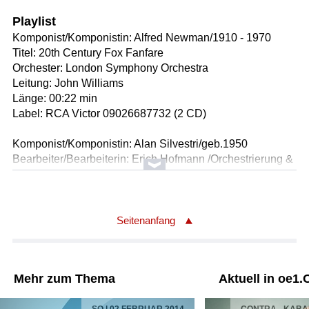
Playlist
Komponist/Komponistin: Alfred Newman/1910 - 1970
Titel: 20th Century Fox Fanfare
Orchester: London Symphony Orchestra
Leitung: John Williams
Länge: 00:22 min
Label: RCA Victor 09026687732 (2 CD)
Komponist/Komponistin: Alan Silvestri/geb.1950
Bearbeiter/Bearbeiterin: Erich Hofmann /Orchestrierung &
Arrangement
Bearbeiter/Bearbeiterin: Gottfried Rabl /Orchestrierung &
Arrangement
Titel: Back to the future - Suite aus der Musik zu dem Film
Seitenanfang
"Back to the future / Zurück in die Zukunft"
Orchester: ORF Radio-Symphonieorchester Wien
Leitung: Alan Silvestri
Mehr zum Thema
Aktuell in oe1.
Länge: 05:40 min
Label: ORF CD 3156 (Edition 24 CDs) /