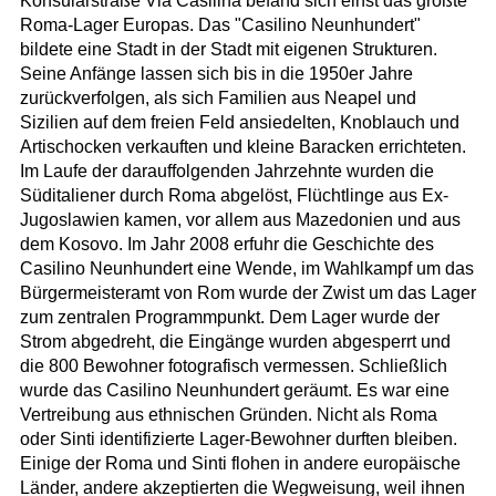
Konsularstraße Via Casilina befand sich einst das größte
Roma-Lager Europas. Das "Casilino Neunhundert"
bildete eine Stadt in der Stadt mit eigenen Strukturen.
Seine Anfänge lassen sich bis in die 1950er Jahre
zurückverfolgen, als sich Familien aus Neapel und
Sizilien auf dem freien Feld ansiedelten, Knoblauch und
Artischocken verkauften und kleine Baracken errichteten.
Im Laufe der darauffolgenden Jahrzehnte wurden die
Süditaliener durch Roma abgelöst, Flüchtlinge aus Ex-
Jugoslawien kamen, vor allem aus Mazedonien und aus
dem Kosovo. Im Jahr 2008 erfuhr die Geschichte des
Casilino Neunhundert eine Wende, im Wahlkampf um das
Bürgermeisteramt von Rom wurde der Zwist um das Lager
zum zentralen Programmpunkt. Dem Lager wurde der
Strom abgedreht, die Eingänge wurden abgesperrt und
die 800 Bewohner fotografisch vermessen. Schließlich
wurde das Casilino Neunhundert geräumt. Es war eine
Vertreibung aus ethnischen Gründen. Nicht als Roma
oder Sinti identifizierte Lager-Bewohner durften bleiben.
Einige der Roma und Sinti flohen in andere europäische
Länder, andere akzeptierten die Wegweisung, weil ihnen