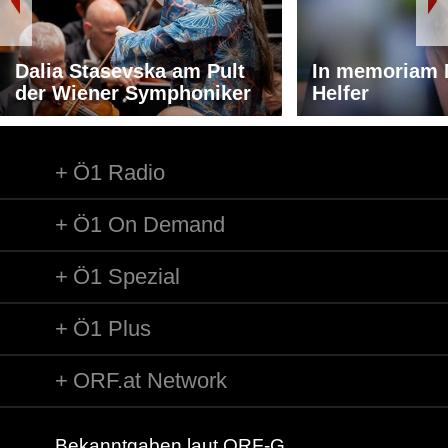
Dalia Stasevska am Pult
In memoriam 
der Wiener Symphoniker
Helfer
Ö1 Radio
Ö1 On Demand
Ö1 Spezial
Ö1 Plus
ORF.at Network
Bekanntgaben laut ORF-G