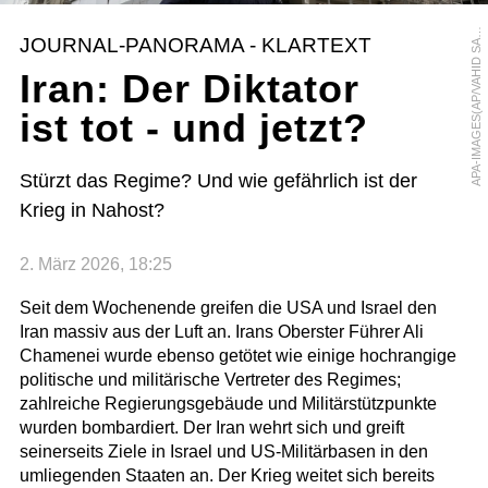
P
A
-
I
M
A
G
E
S
(
A
P
/
V
A
H
I
D
S
L
M
A
E
I
JOURNAL-PANORAMA - KLARTEXT
A
Iran: Der Diktator
ist tot - und jetzt?
Stürzt das Regime? Und wie gefährlich ist der
Krieg in Nahost?
2. März 2026, 18:25
Seit dem Wochenende greifen die USA und Israel den
Iran massiv aus der Luft an. Irans Oberster Führer Ali
Chamenei wurde ebenso getötet wie einige hochrangige
politische und militärische Vertreter des Regimes;
zahlreiche Regierungsgebäude und Militärstützpunkte
wurden bombardiert. Der Iran wehrt sich und greift
seinerseits Ziele in Israel und US-Militärbasen in den
umliegenden Staaten an. Der Krieg weitet sich bereits