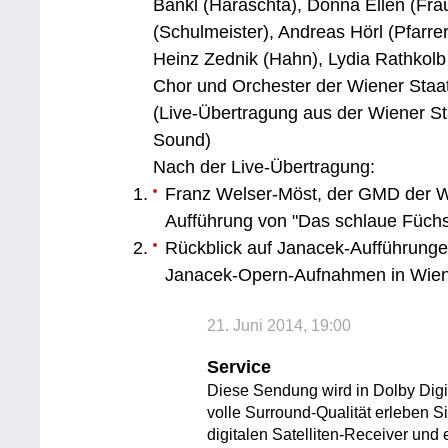
Bankl (Haraschta), Donna Ellen (Fra
(Schulmeister), Andreas Hörl (Pfarrer
Heinz Zednik (Hahn), Lydia Rathkolb
Chor und Orchester der Wiener Staat
(Live-Übertragung aus der Wiener St
Sound)
Nach der Live-Übertragung:
Franz Welser-Möst, der GMD der Wi
Aufführung von "Das schlaue Füchs
Rückblick auf Janacek-Aufführunge
Janacek-Opern-Aufnahmen in Wie
21. Juni 2014, 19:00
Service
Diese Sendung wird in Dolby Digi
volle Surround-Qualität erleben 
digitalen Satelliten-Receiver un