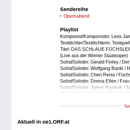
Sendereihe
Opernabend
Playlist
Komponist/Komponistin: Leos Ja
Textdichter/Textdichterin, Textque
Titel: DAS SCHLAUE FÜCHSLEIN 
(Live aus der Wiener Staatsoper)
Solist/Solistin: Gerald Finley / Der
Solist/Solistin: Wolfgang Bankl / 
Solist/Solistin: Chen Reiss / Füc
Solist/Solistin: Donna Ellen / Fra
Solist/Solistin: James Kryshak / 
Solist/Solistin: Andreas Hörl /Pfar
Solist/Solistin: Wolfram Igor Dernt
Se
Solist/Solistin: Sabine Kogler / G
Solist/Solistin: Jan Sebastian Hö
Solist/Solistin: Bernhard Sengsts
Aktuell in oe1.ORF.at
Solist/Solistin: Hyuna Ko /Fuchs