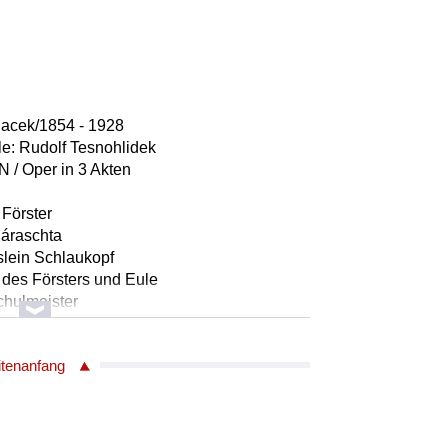
nacek/1854 - 1928
lle: Rudolf Tesnohlidek
/ Oper in 3 Akten
 Förster
Háraschta
hslein Schlaukopf
u des Försters und Eule
Schulmeister
rer / Dachs
l / Gastwirt Pásek
itenanfang
astwirtin Pásek
hener (Kind der Opernschule) / Pepík
chmid (Kind der Opernschule) / Frantík