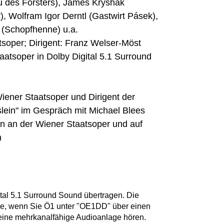
u des Försters), James Kryshak
), Wolfram Igor Derntl (Gastwirt Pásek),
 (Schopfhenne) u.a.
soper; Dirigent: Franz Welser-Möst
aatsoper in Dolby Digital 5.1 Surround
ener Staatsoper und Dirigent der
lein" im Gespräch mit Michael Blees
n an der Wiener Staatsoper und auf
n
tal 5.1 Surround Sound übertragen. Die
Sie, wenn Sie Ö1 unter "OE1DD" über einen
d eine mehrkanalfähige Audioanlage hören.