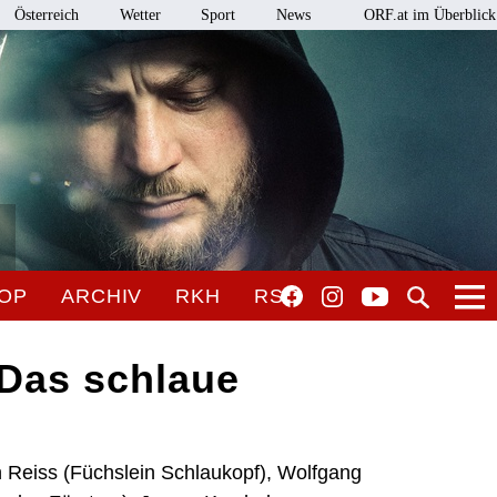
Österreich
Wetter
Sport
News
ORF.at im Überblick
OP
ARCHIV
RKH
RSO
"Das schlaue
n Reiss (Füchslein Schlaukopf), Wolfgang