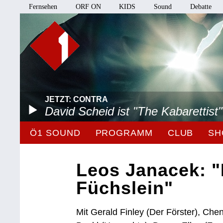
Fernsehen
ORF ON
KIDS
Sound
Debatte
JETZT: CONTRA
David Scheid ist "The Kabarettist"
Ö1 SOUND
PROGRAMM
CLUB
SH
Leos Janacek: 
Füchslein"
Mit Gerald Finley (Der Förster), Che