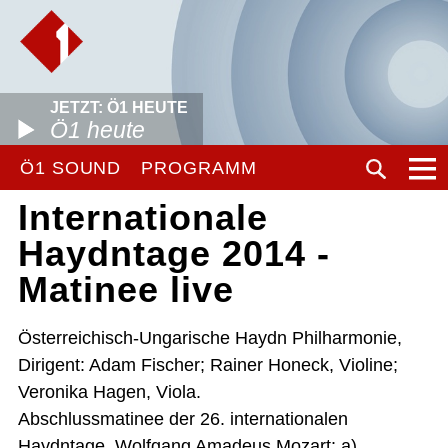
JETZT: Ö1 HEUTE
Ö1 heute
Ö1 SOUND
PROGRAMM
Internationale
Haydntage 2014 -
Matinee live
Österreichisch-Ungarische Haydn Philharmonie,
Dirigent: Adam Fischer; Rainer Honeck, Violine;
Veronika Hagen, Viola.
Abschlussmatinee der 26. internationalen
Haydntage. Wolfgang Amadeus Mozart: a)