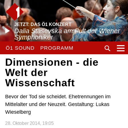
JETZT: DAS Ö1 KONZERT
Dalia Stasevska am Pult der Wiener
Symphoniker
Ö1 SOUND
PROGRAMM
Dimensionen - die
Welt der
Wissenschaft
Bevor der Tod sie scheidet. Ehetrennungen im
Mittelalter und der Neuzeit. Gestaltung: Lukas
Wieselberg
28. Oktober 2014, 19:05