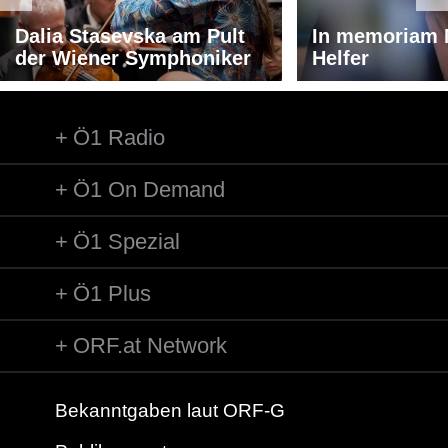
Dalia Stasevska am Pult
In memoriam 
der Wiener Symphoniker
Helfer
Ö1 Radio
Ö1 On Demand
Ö1 Spezial
Ö1 Plus
ORF.at Network
Bekanntgaben laut ORF-G