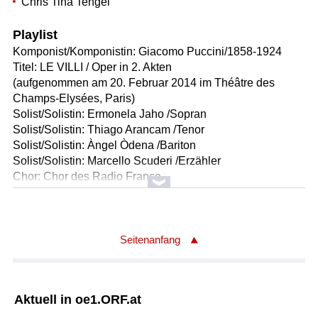
Chris Tina Tengel
Playlist
Komponist/Komponistin: Giacomo Puccini/1858-1924
Titel: LE VILLI / Oper in 2. Akten
(aufgenommen am 20. Februar 2014 im Théâtre des
Champs-Elysées, Paris)
Solist/Solistin: Ermonela Jaho /Sopran
Solist/Solistin: Thiago Arancam /Tenor
Solist/Solistin: Àngel Òdena /Bariton
Solist/Solistin: Marcello Scuderi /Erzähler
Chor: Chor des Radio France
Choreinstudierung: Stéphane Petitjean
Orchester: Orchestre National de France
Leitung: Luciano Acocella
Länge: 65:10 min
Seitenanfang
Label: SM/14/01/11/10
Komponist/Komponistin: Ruggero Leoncavallo/1857-1919
Aktuell in oe1.ORF.at
Textdichter/Textdichterin, Textquelle: Enrico
Cavacchioli/1885-1954