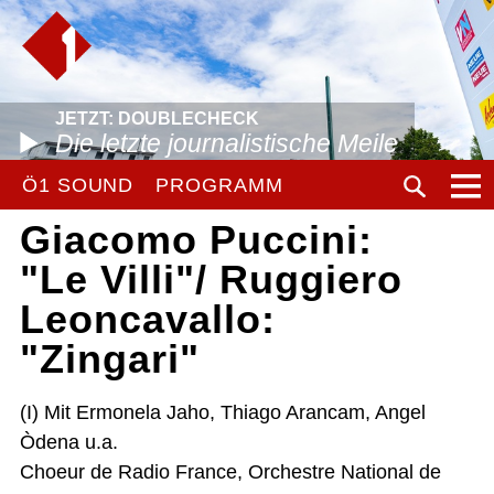
JETZT: DOUBLECHECK
Die letzte journalistische Meile
Ö1 SOUND
PROGRAMM
Giacomo Puccini:
"Le Villi"/ Ruggiero
Leoncavallo:
"Zingari"
(I) Mit Ermonela Jaho, Thiago Arancam, Angel
Òdena u.a.
Choeur de Radio France, Orchestre National de