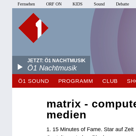
Fernsehen
ORF ON
KIDS
Sound
Debatte
JETZT: Ö1 NACHTMUSIK
Ö1 Nachtmusik
Ö1 SOUND
PROGRAMM
CLUB
SH
matrix - comput
medien
1. 15 Minutes of Fame. Star auf Zeit