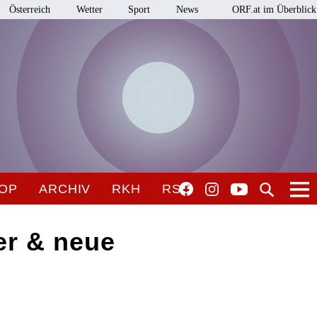
Österreich
Wetter
Sport
News
ORF.at im Überblick
OP
ARCHIV
RKH
RSO
er & neue