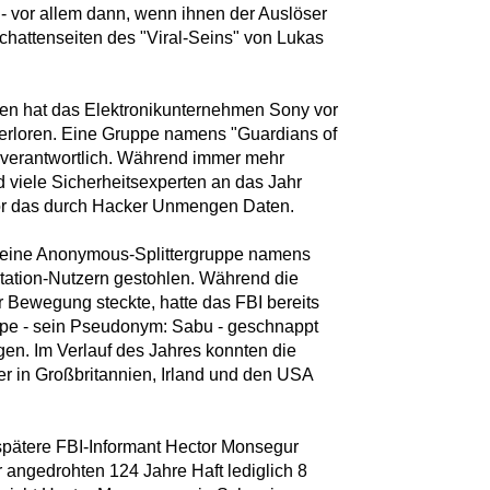
l - vor allem dann, wenn ihnen der Auslöser
 Schattenseiten des "Viral-Seins" von Lukas
ten hat das Elektronikunternehmen Sony vor
verloren. Eine Gruppe namens "Guardians of
 verantwortlich. Während immer mehr
nd viele Sicherheitsexperten an das Jahr
lor das durch Hacker Unmengen Daten.
 eine Anonymous-Splittergruppe namens
tation-Nutzern gestohlen. Während die
er Bewegung steckte, hatte das FBI bereits
uppe - sein Pseudonym: Sabu - geschnappt
n. Im Verlauf des Jahres konnten die
er in Großbritannien, Irland und den USA
pätere FBI-Informant Hector Monsegur
r angedrohten 124 Jahre Haft lediglich 8