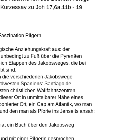
 Kurzessay zu Joh 17,6a.11b - 19
Faszination Pilgern
gische Anziehungskraft aus: der
unbedingt zu Fuß über die Pyrenäen
reich Etappen des Jakobsweges, die bei
bt sind.
den die verschiedenen Jakobswege
Nordwesten Spaniens: Santiago de
en christlichen Wallfahrtszentren.
dieser Ort in unmittelbarer Nähe eines
xponierter Ort, ein Cap am Atlantik, wo man
und den man als Pforte ins Jenseits ansah:
r hat ein Buch über den Jakobsweg
und mit einer Pilgerin gesprochen.