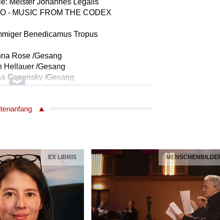
lle: Meister Johannes Legalis
GO - MUSIC FROM THE CODEX
stimmiger Benedicamus Tropus
nna Rose /Gesang
n Hellauer /Gesang
ha Genensky /Gesang
 Cunningham /Gesang
itenanfang
156
Haydn/1732 - 1809
XII/12
00:03:49)
EX LIBRIS
MENSCHENBILDE
nks
igele