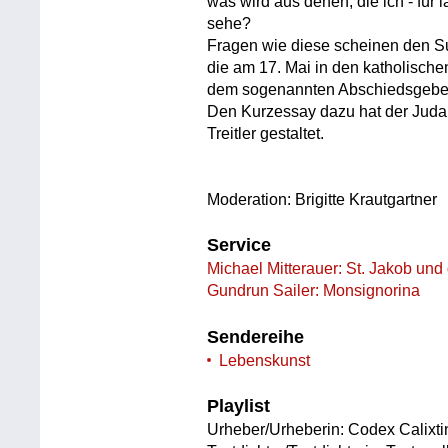
was wird aus denen, die ich - für l
sehe?
Fragen wie diese scheinen den Sub
die am 17. Mai in den katholisch
dem sogenannten Abschiedsgebe
Den Kurzessay dazu hat der Juda
Treitler gestaltet.
Moderation: Brigitte Krautgartner
Service
Michael Mitterauer: St. Jakob un
Gundrun Sailer: Monsignorina
Sendereihe
Lebenskunst
Playlist
Urheber/Urheberin: Codex Calixtin