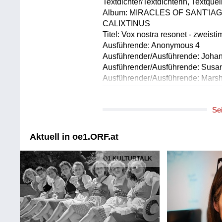
Textdichter/Textdichterin, Textque
Album: MIRACLES OF SANT'IA
CALIXTINUS
Titel: Vox nostra resonet - zwei
Ausführende: Anonymous 4
Ausführender/Ausführende: Joha
Ausführender/Ausführende: Susa
Ausführender/Ausführende: Mars
Ausführender/Ausführende: Ruth
Länge: 00:30 min
Se
Label: Harmonia mundi HMU 907
Komponist/Komponistin: Joseph 
Aktuell in oe1.ORF.at
Titel: Messe Nr.12 in B-Dur Hob.X
* Agnus Dei : Dona nobis pacem (
Ö1 KULTURTALK
Populartitel: Theresienmesse
Missa
Leitung: Sir Neville Marriner
Orchester: Staatskapelle Dresden
Chor: Chor des Leipziger Rundfu
Choreinstudierung: Jörg Peter We