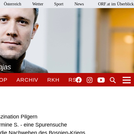
Österreich
Wetter
Sport
News
ORF.at im Überblick
njas
OP
ARCHIV
RKH
RSO
zination Pilgern
mine S. - eine Spurensuche
- die Nachwehen des Bosnien-Kriegs