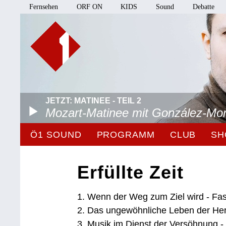
Fernsehen
ORF ON
KIDS
Sound
Debatte
JETZT: MATINEE - TEIL 2
Mozart-Matinee mit González-Mo
Ö1 SOUND
PROGRAMM
CLUB
SH
Erfüllte Zeit
1. Wenn der Weg zum Ziel wird - Fas
2. Das ungewöhnliche Leben der Her
3. Musik im Dienst der Versöhnung 