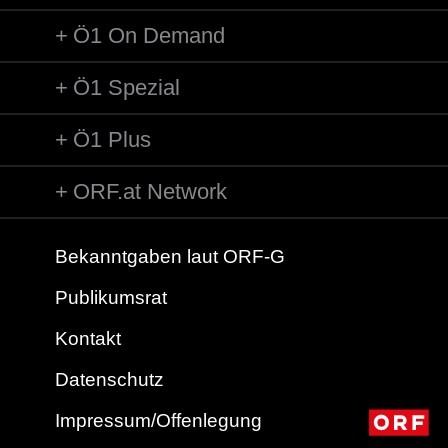
Orchester: Berliner Philharmoniker
Ö1 On Demand
Leitung: Sir Georg Solti
Länge: 17:33 min
Label: Decca 4406502 (2 CD)
Ö1 Spezial
Ö1 Plus
ORF.at Network
Bekanntgaben laut ORF-G
Publikumsrat
Kontakt
Datenschutz
Impressum/Offenlegung