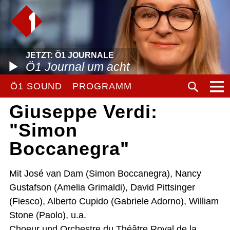
JETZT: Ö1 JOURNALE
Ö1 Journal um acht
Ö1 SOUND
PROGRAMM
Giuseppe Verdi:
"Simon
Boccanegra"
Mit José van Dam (Simon Boccanegra), Nancy
Gustafson (Amelia Grimaldi), David Pittsinger
(Fiesco), Alberto Cupido (Gabriele Adorno), William
Stone (Paolo), u.a.
Choeur und Orchestre du Théâtre Royal de la