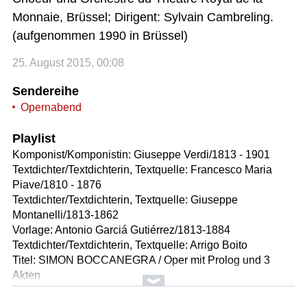
Monnaie, Brüssel; Dirigent: Sylvain Cambreling.
(aufgenommen 1990 in Brüssel)
25. August 2015, 00:08
Sendereihe
Opernabend
Playlist
Komponist/Komponistin: Giuseppe Verdi/1813 - 1901
Textdichter/Textdichterin, Textquelle: Francesco Maria
Piave/1810 - 1876
Textdichter/Textdichterin, Textquelle: Giuseppe
Montanelli/1813-1862
Vorlage: Antonio Garciá Gutiérrez/1813-1884
Textdichter/Textdichterin, Textquelle: Arrigo Boito
Titel: SIMON BOCCANEGRA / Oper mit Prolog und 3
Akten
Solist/Solistin: José Van Dam /Simone Boccanegra
Solist/Solistin: Nancy Gustafson /Amelia Grimaldi