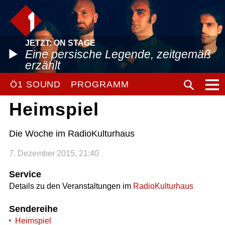
JETZT: ON STAGE
Eine persische Legende, zeitgemäß
erzählt
Ö1 SOUND
PROGRAMM
Heimspiel
Die Woche im RadioKulturhaus
7. Dezember 2015, 21:40
Service
Details zu den Veranstaltungen im
RadioKulturhaus
Sendereihe
Heimspiel