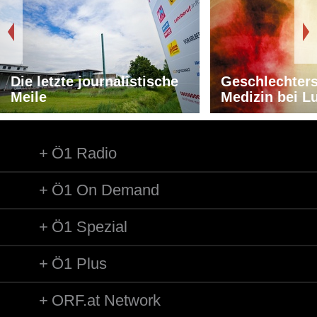
Die letzte journalistische
Geschlechters
Meile
Medizin bei L
Ö1 Radio
Ö1 On Demand
Ö1 Spezial
Ö1 Plus
ORF.at Network