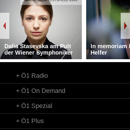
BREGENZER FESTSPIELE 2026
Dalia Stasevska am Pult
In memoriam 
der Wiener Symphoniker
Helfer
Ö1 Radio
Ö1 On Demand
Ö1 Spezial
Ö1 Plus