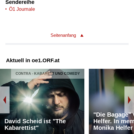
Sendereihe
Ö1 Journale
Seitenanfang
Aktuell in oe1.ORF.at
CONTRA - KABARETT UND COMEDY
"Die Bagage"
David Scheid ist "The
Helfer. In me
Kabarettist"
Monika Helfer