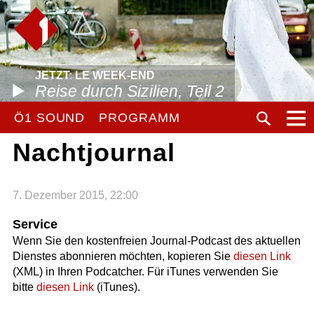
JETZT: LE WEEK-END
Reise durch Sizilien, Teil 2
Ö1 SOUND
PROGRAMM
Nachtjournal
7. Dezember 2015, 22:00
Service
Wenn Sie den kostenfreien Journal-Podcast des aktuellen
Dienstes abonnieren möchten, kopieren Sie
diesen Link
(XML) in Ihren Podcatcher. Für iTunes verwenden Sie
bitte
diesen Link
(iTunes).