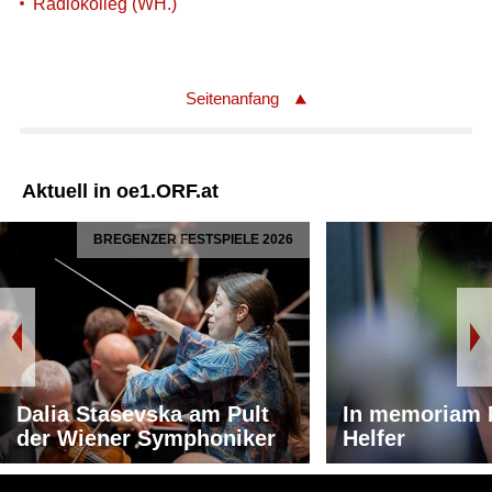
Radiokolleg (WH.)
Seitenanfang
Aktuell in oe1.ORF.at
BREGENZER FESTSPIELE 2026
Dalia Stasevska am Pult
In memoriam 
der Wiener Symphoniker
Helfer