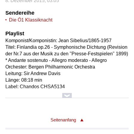
8. Dezember 2015, 03:05
Sendereihe
Die Ö1 Klassiknacht
Playlist
Komponist/Komponistin: Jean Sibelius/1865-1957
Titel: Finlandia op.26 - Symphonische Dichtung (Revision
der Nr.7 aus der Musik zu den "Presse-Festspielen" 1899)
* Andante sostenuto - Allegro moderato - Allegro
Orchester: Bergen Philharmonic Orchestra
Leitung: Sir Andrew Davis
Länge: 08:18 min
Label: Chandos CHSA5134
Komponist/Komponistin: Jean Sibelius/1865 - 1957
Titel: Symphonie Nr.2 in D-Dur op.43
* Allegretto - 1.Satz (00:09:17)
* Tempo andante, ma rubato - 2.Satz (00:14:30)
Seitenanfang
* Vivacissimo - 3.Satz (00:05:59)
* Finale : Allegro moderato - 4.Satz (00:14:02)