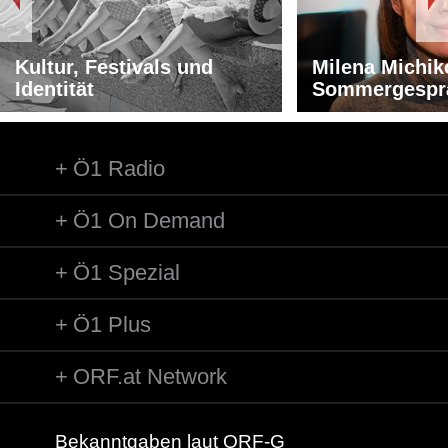
Kultur, Festivals und
Milena Michik
Identität
Sommergespr
Ö1 Radio
Ö1 On Demand
Ö1 Spezial
Ö1 Plus
ORF.at Network
Bekanntgaben laut ORF-G