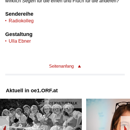
wirklich Segen für die einen und Fluch für die anderen?
Sendereihe
Radiokolleg
Gestaltung
Ulla Ebner
Seitenanfang
Aktuell in oe1.ORF.at
Ö1 KULTURTALK