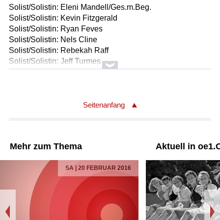
Solist/Solistin: Eleni Mandell/Ges.m.Beg.
Solist/Solistin: Kevin Fitzgerald
Solist/Solistin: Ryan Feves
Solist/Solistin: Nels Cline
Solist/Solistin: Rebekah Raff
Solist/Solistin: Jeff Turmes
Solist/Solistin: Miguel Atwood-Ferguson
Länge: 02:30 min
Label: V2 REC./ZEDTONE REC. VVR104453
Seitenanfang
Urheber/Urheberin: Eleni Mandell
Titel: DARK LIGHTS UP
I'm Old Fashioned
Mehr zum Thema
Aktuell in oe1.
Ausführender/Ausführende: Eleni Mandell/Ges.m.eig.Beg.
Länge: 02:50 min
SA | 20 FEBRUAR 2016
Label: YEP-2444 Yep Roc Rec
Urheber/Urheberin: Eleni Mandell
Titel: DARK LIGHTS UP
I wanna get kissed