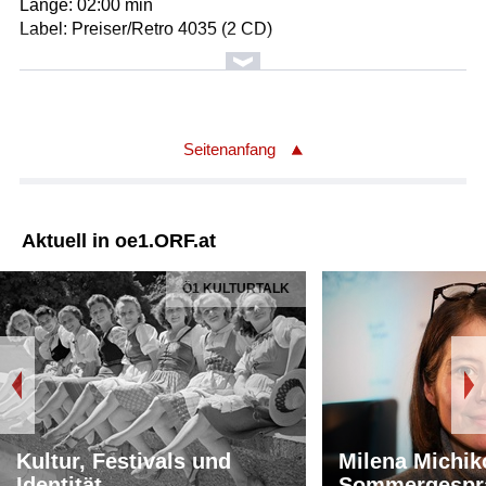
Länge: 02:00 min
Label: Preiser/Retro 4035 (2 CD)
Seitenanfang
Aktuell in oe1.ORF.at
Ö1 KULTURTALK
Kultur, Festivals und
Milena Michik
Identität
Sommergespr