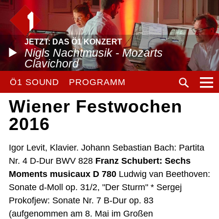
JETZT: DAS Ö1 KONZERT
Nigls Nachtmusik - Mozarts
Clavichord
Ö1 SOUND
PROGRAMM
Wiener Festwochen
2016
Igor Levit, Klavier. Johann Sebastian Bach: Partita
Nr. 4 D-Dur BWV 828
Franz Schubert: Sechs
Moments musicaux D 780
Ludwig van Beethoven:
Sonate d-Moll op. 31/2, "Der Sturm" * Sergej
Prokofjew: Sonate Nr. 7 B-Dur op. 83
(aufgenommen am 8. Mai im Großen