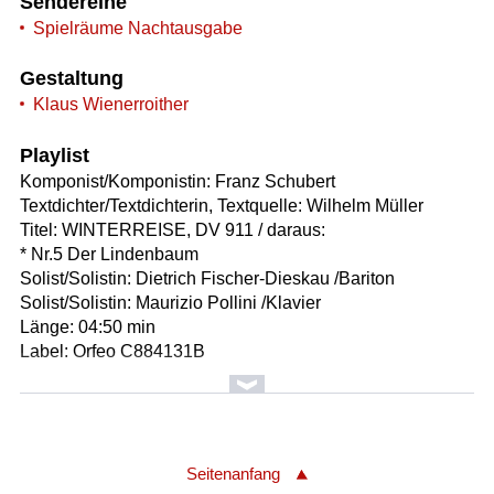
Sendereihe
Spielräume Nachtausgabe
Gestaltung
Klaus Wienerroither
Playlist
Komponist/Komponistin: Franz Schubert
Textdichter/Textdichterin, Textquelle: Wilhelm Müller
Titel: WINTERREISE, DV 911 / daraus:
* Nr.5 Der Lindenbaum
Solist/Solistin: Dietrich Fischer-Dieskau /Bariton
Solist/Solistin: Maurizio Pollini /Klavier
Länge: 04:50 min
Label: Orfeo C884131B
Komponist/Komponistin: Franz Schubert/1797 - 1828
Bearbeiter/Bearbeiterin: Wim Bohets /Arrangement
Bearbeiter/Bearbeiterin: Helmut Lotti /Arrangement
Textdichter/Textdichterin, Textquelle: Wilhelm Müller/1794
Seitenanfang