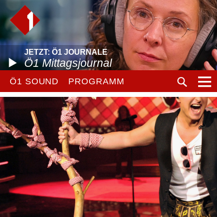
JETZT: Ö1 JOURNALE
Ö1 Mittagsjournal
Ö1 SOUND
PROGRAMM